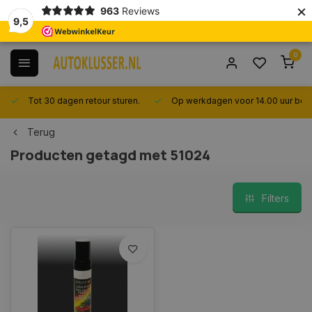
×
963
Reviews
9,5
0
Tot 30 dagen retour sturen.
Op werkdagen voor 14.00 uur best
Terug
Producten getagd met 51024
Filters