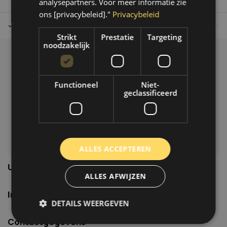
analysepartners. Voor meer informatie zie
ons [privacybeleid]."
Privacybeleid
Tot 30 dagen retour sturen.
Op werkdagen voor 14.00 uur bes
Strikt
Prestatie
Targeting
noodzakelijk
Klantenservice
Veelgestelde vragen
Functioneel
Niet-
06-39119169
geclassificeerd
info@autoklusser.nl
ALLES ACCEPTEREN
Usefull links
ALLES AFWIJZEN
Informatie
DETAILS WEERGEVEN
Contactgegevens