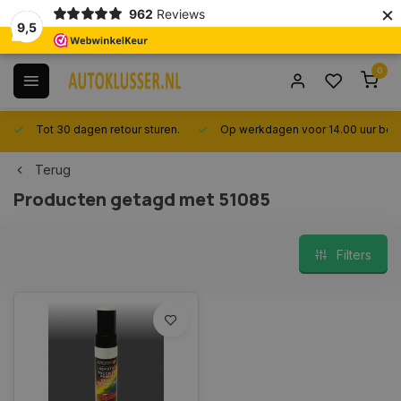
×
962
Reviews
9,5
0
Tot 30 dagen retour sturen.
Op werkdagen voor 14.00 uur best
Terug
Producten getagd met 51085
Filters