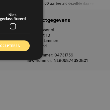
n, tenzij anders aangegeven
Tot 30 dagen retour sturen.
Niet-
geclassificeerd
Contactgegevens
Autoklusser.nl
Het Palet 1B
1906CJ, Limmen
ACCEPTEREN
Nederland
KVK nummer: 94731756
Btw nummer: NL866874690B01
rd
elding en
 toestemming van de
ookies op de website