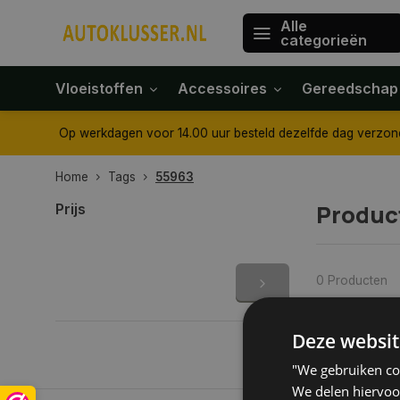
Alle
categorieën
Vloeistoffen
Accessoires
Gereedschap
 aangegeven
Tot 30 dagen retour sturen.
Op werkdagen vo
Home
Tags
55963
Produc
Prijs
0 Producten
Deze websit
"We gebruiken coo
We delen hiervoo