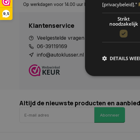
[privacybeleid]."
rzonden, tenzij anders aangegeven
Tot 30 dagen retour sturen
9,5
Strikt
noodzakelijk
Klantenservice
Veelgestelde vragen
Betaalme
06-39119169
Verzende
info@autoklusser.nl
Contact
DETAILS WE
Mijn acco
Herroepi
S
Strikt noodzakelijke
Altijd de nieuwste producten en aanbie
accountbeheer. De we
Naam
Abonneer
COOKIELAW_STATS