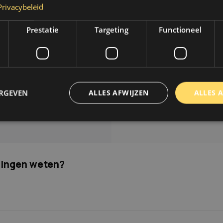
Privacybeleid
.
Op werkdagen voor 14.00 uur besteld dezelfde dag verzonde
Prestatie
Targeting
Functioneel
Informatie
thoden
Over ons
n & retourneren
Blog
Merken
ERGEVEN
ALLES AFWIJZEN
ALLES 
unt
Categorieën
ng aanvragen
trikt noodzakelijk
Prestatie
Targeting
Functioneel
Niet-geclassificee
 cookies maken de kernfunctionaliteiten van de website mogelijk, zoals gebruikersaanm
dingen weten?
bsite kan niet goed worden gebruikt zonder de strikt noodzakelijke cookies.
Aanbieder
/
Domein
Vervaldatum
Omschrijving
www.autoklusser.nl
1 jaar
Dit cookie wordt gebruikt om de
gebruiker voor het gebruik van c
te onthouden.