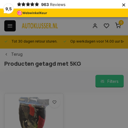
×
963
Reviews
9,5
0
Tot 30 dagen retour sturen.
Op werkdagen voor 14.00 uur best
Terug
Producten getagd met 5KG
Filters