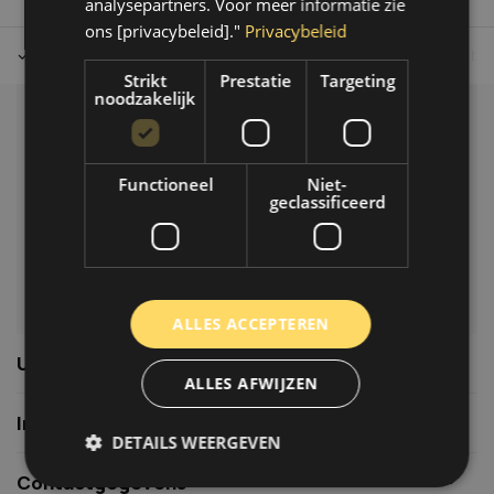
analysepartners. Voor meer informatie zie
ons [privacybeleid]."
Privacybeleid
Tot 30 dagen retour sturen.
Op werkdagen voor 14.00 uur bes
Strikt
Prestatie
Targeting
noodzakelijk
Klantenservice
Veelgestelde vragen
Functioneel
Niet-
06-39119169
geclassificeerd
info@autoklusser.nl
ALLES ACCEPTEREN
Usefull links
ALLES AFWIJZEN
Informatie
DETAILS WEERGEVEN
Contactgegevens