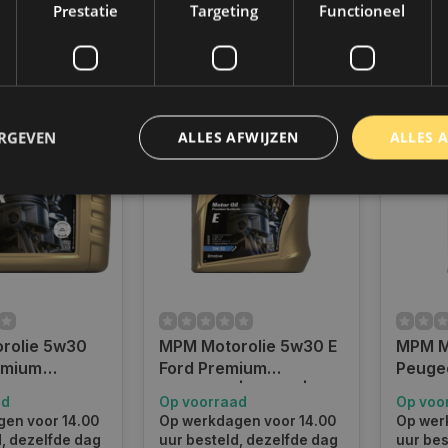
€14,50
Prestatie
Targeting
Functioneel
€67,7
k
Vergelijk
Ver
ERGEVEN
ALLES AFWIJZEN
ALLES 
trikt noodzakelijk
Prestatie
Targeting
Functioneel
Niet-geclassificee
 cookies maken de kernfunctionaliteiten van de website mogelijk, zoals gebruikersaanm
bsite kan niet goed worden gebruikt zonder de strikt noodzakelijke cookies.
Aanbieder
/
Domein
Vervaldatum
Omschrijving
rolie 5w30
MPM Motorolie 5w30 E
MPM M
www.autoklusser.nl
1 jaar
Dit cookie wordt gebruikt om de
gebruiker voor het gebruik van c
emium
Ford Premium
Peugeo
te onthouden.
 longlife VAG
Synthetic | 5 Liter |
Premium
ad
Op voorraad
Op voo
www.autoklusser.nl
29 minuten
Dit cookie wordt gebruikt om een 
r | 05020ESP-
05005E
Liter 
53 seconden
op te slaan voor uw huidige sessi
en voor 14.00
Op werkdagen voor 14.00
Op wer
sessie ID wordt gebruikt om een v
d, dezelfde dag
uur besteld, dezelfde dag
uur bes
consistente gebruikerservaring t