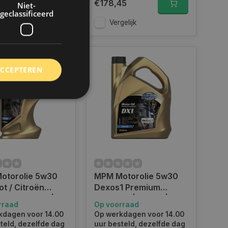
€178,45
Niet-
5
geclassificeerd
gelijk
Vergelijk
ACCEPTEREN
rd
elding en
otorolie 5w30
MPM Motorolie 5w30
 toestemming van de
ookies op de website
t / Citroën
Dexos1 Premium
 Synthetic | 1
Synthetic| 5 Liter |
rraad
Op voorraad
identificatiecode
| 05001C2
05005DX1
e op de website. De
kdagen voor 14.00
Op werkdagen voor 14.00
eilige en
teld, dezelfde dag
uur besteld, dezelfde dag
e behouden, ervoor