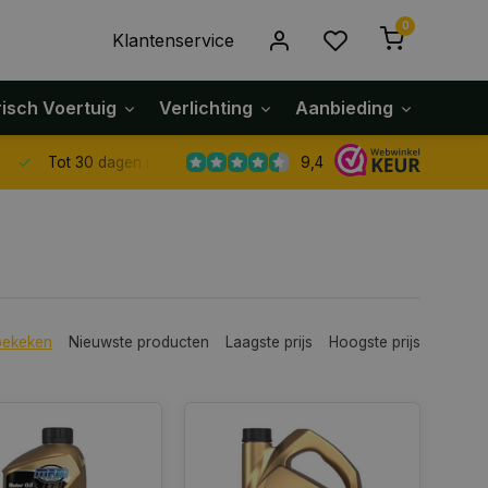
0
Klantenservice
risch Voertuig
Verlichting
Aanbieding
Klach
9,4
Tot 30 dagen retour sturen.
bekeken
Nieuwste producten
Laagste prijs
Hoogste prijs