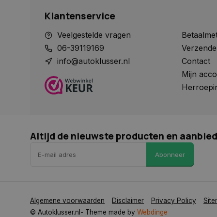
Klantenservice
Naam
Veelgestelde vragen
Betaalme
Naam
Naam
__Secure-YNID
Naam
06-39119169
Verzende
__Secure-ROLLOU
_ga
COOKIELAW_SOCIA
info@autoklusser.nl
Contact
VISITOR_INFO1_LIV
Mijn acco
Herroepi
test_cookie
_ga_HVL6YTJ21H
_ga_1234567890
YSC
Altijd de nieuwste producten en aanbie
_gcl_au
Abonneer
COOKIELAW_ADS
Algemene voorwaarden
Disclaimer
Privacy Policy
Sit
© Autoklusser.nl
- Theme made by
Webdinge
_rdt_uuid