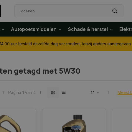
Autopoetsmiddelen
Schade & herstel
Elekt
4.00 uur besteld dezelfde dag verzonden, tenzij anders aangegeven
ten getagd met 5W30
Pagina 1 van 4
Meest 