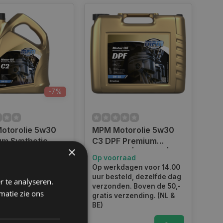
-7%
otorolie 5w30
MPM Motorolie 5w30
um Synthetic
C3 DPF Premium
×
 / Citroën | 5
Synthetic | 20 liter |
rraad
Op voorraad
| 05005C2
05020DPF
kdagen voor 14.00
Op werkdagen voor 14.00
teld, dezelfde dag
uur besteld, dezelfde dag
r te analyseren.
en. Boven de 50,-
verzonden. Boven de 50,-
matie zie ons
verzending. (NL &
gratis verzending. (NL &
BE)