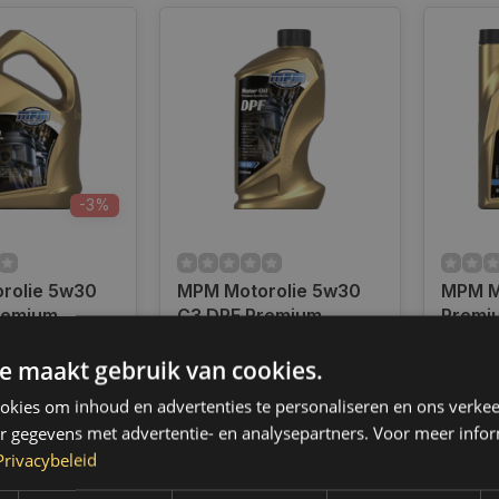
-3%
rolie 5w30
MPM Motorolie 5w30
MPM M
remium
C3 DPF Premium
Premi
 5 Liter |
Synthetic | 1 Liter |
Peugeot
ad
Op voorraad
Op voo
F
05001DPF
Liter 
e maakt gebruik van cookies.
en voor 14.00
Op werkdagen voor 14.00
Op wer
d, dezelfde dag
uur besteld, dezelfde dag
uur bes
kies om inhoud en advertenties te personaliseren en ons verkee
 Boven de 50,-
verzonden. Boven de 50,-
verzond
r gegevens met advertentie- en analysepartners. Voor meer infor
ending. (NL &
gratis verzending. (NL &
gratis 
Privacybeleid
BE)
BE)
€72,75