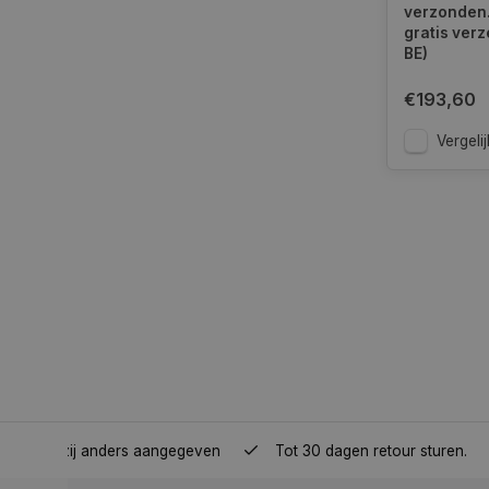
verzonden.
gratis verz
BE)
__cf_bm
€193,60
Vergelij
__cf_bm
CookieScriptConse
VISITOR_PRIVACY_
COOKIELAW
nden, tenzij anders aangegeven
Tot 30 dagen retour sturen.