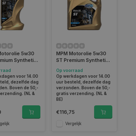
otorolie 5w30
MPM Motorolie 5w30
mium Synthetic I
ST Premium Synthetic I
 I 05001ST
5 liter I 05005ST
rraad
Op voorraad
kdagen voor 14.00
Op werkdagen voor 14.00
teld, dezelfde dag
uur besteld, dezelfde dag
en. Boven de 50,-
verzonden. Boven de 50,-
verzending. (NL &
gratis verzending. (NL &
BE)
0
€116,75
gelijk
Vergelijk