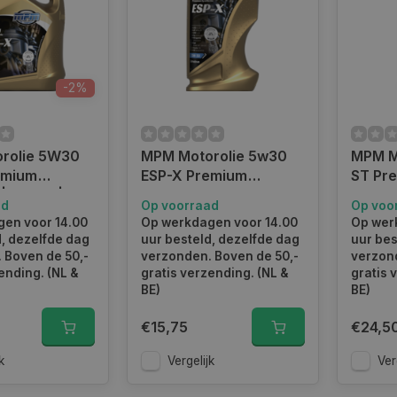
-2%
rolie 5W30
MPM Motorolie 5w30
MPM M
emium
ESP-X Premium
ST Pre
 5 Liter |
Synthetic VAG longlife
1 liter
ad
Op voorraad
Op voo
P-X
504.00/507.00 | 1 Liter
en voor 14.00
Op werkdagen voor 14.00
Op wer
| 05001ESP-X
d, dezelfde dag
uur besteld, dezelfde dag
uur bes
 Boven de 50,-
verzonden. Boven de 50,-
verzond
ending. (NL &
gratis verzending. (NL &
gratis 
BE)
BE)
€15,75
€24,5
k
Vergelijk
Ver