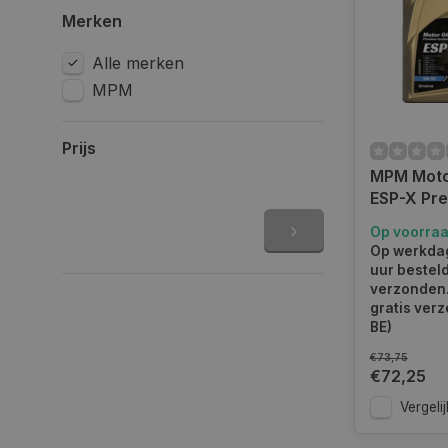
Merken
Alle merken
MPM
Prijs
MPM Moto
ESP-X Pr
Synthetic |
Op voorra
05005ES
Op werkdag
uur bestel
verzonden.
gratis verz
BE)
€73,75
€72,25
Vergelij