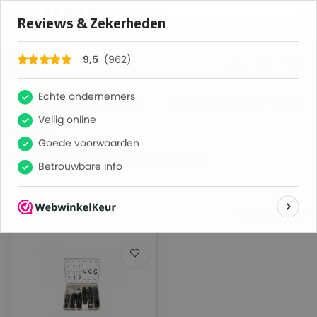
×
962
Reviews
9,5
0
Tot 30 dagen retour sturen.
Op werkdagen voor 14.00 uur best
Terug
Producten getagd met 6005
Filters