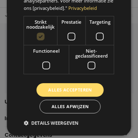
analysepartners. Voor meer informatie zie
ons [privacybeleid]."
Privacybeleid
Tot 30 dagen retour sturen.
Op werkdagen voor 14.00 uur bes
Strikt
Prestatie
Targeting
noodzakelijk
Klantenservice
Veelgestelde vragen
Functioneel
Niet-
06-39119169
geclassificeerd
info@autoklusser.nl
ALLES ACCEPTEREN
Usefull links
ALLES AFWIJZEN
Informatie
DETAILS WEERGEVEN
Contactgegevens