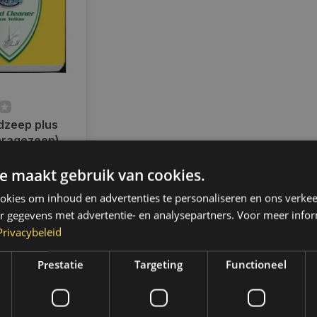
zeep plus
aragezeep) -
ad
e maakt gebruik van cookies.
en voor 14.00
d, dezelfde dag
kies om inhoud en advertenties te personaliseren en ons verkee
 Boven de 50,-
r gegevens met advertentie- en analysepartners. Voor meer infor
ending. (NL &
Privacybeleid
Prestatie
Targeting
Functioneel
k