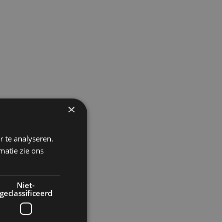
×
r te analyseren.
matie zie ons
Niet-
geclassificeerd