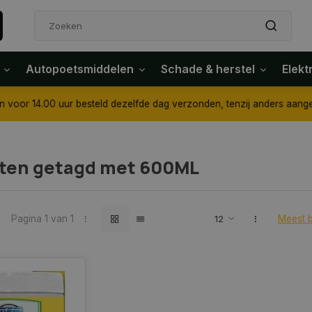
Autopoetsmiddelen
Schade & herstel
Elekt
4.00 uur besteld dezelfde dag verzonden, tenzij anders aangegeven
ten getagd met 600ML
Pagina 1 van 1
Meest 