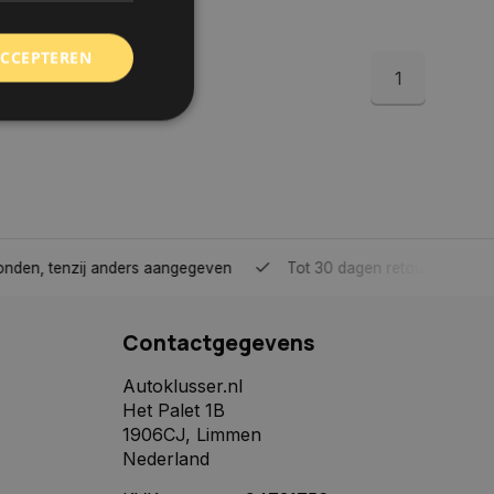
ACCEPTEREN
1
rd
elding en
tenzij anders aangegeven
Tot 30 dagen retour sturen.
 toestemming van de
ookies op de website
Contactgegevens
identificatiecode
e op de website. De
eilige en
Autoklusser.nl
e behouden, ervoor
Het Palet 1B
f item selecties
r pagina. Het slaat
1906CJ, Limmen
Nederland
derscheid te
 is gunstig voor de