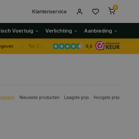
0
Klantenservice
risch Voertuig
Verlichting
Aanbieding
Klach
9,4
Tot 30 dagen retour sturen.
bekeken
Nieuwste producten
Laagste prijs
Hoogste prijs