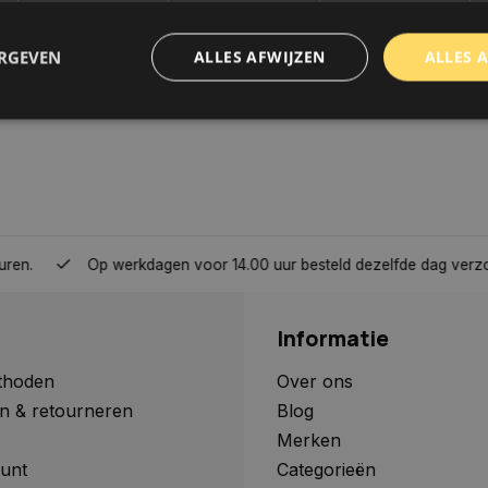
ERGEVEN
ALLES AFWIJZEN
ALLES 
trikt noodzakelijk
Prestatie
Targeting
Functioneel
Niet-geclassificee
 cookies maken de kernfunctionaliteiten van de website mogelijk, zoals gebruikersaanm
bsite kan niet goed worden gebruikt zonder de strikt noodzakelijke cookies.
Aanbieder
/
Domein
Vervaldatum
Omschrijving
Op werkdagen voor 14.00 uur besteld dezelfde dag verzonden, 
www.autoklusser.nl
1 jaar
Dit cookie wordt gebruikt om de
gebruiker voor het gebruik van c
te onthouden.
Informatie
www.autoklusser.nl
29 minuten
Dit cookie wordt gebruikt om een 
53 seconden
op te slaan voor uw huidige sessi
sessie ID wordt gebruikt om een v
thoden
Over ons
consistente gebruikerservaring t
n & retourneren
Blog
te zorgen dat pagina wijzigingen o
worden onthouden van pagina naa
Merken
geen persoonlijke gegevens op.
unt
Categorieën
29 minuten
Deze cookie wordt gebruikt om on
Cloudflare Inc.
Google Privacy Policy
57 seconden
maken tussen mensen en bots. Dit
.webshopapp.com