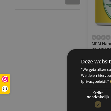
MPM Hand
yellow (g
600 ML
Op voorra
Deze websit
Op werkdag
uur bestel
"We gebruiken coo
verzonden.
We delen hiervoo
gratis verz
[privacybeleid]."
BE)
9,5
€12,50
Strikt
noodzakelijk
Vergelij