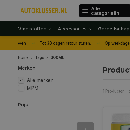
Alle
categorieën
Vloeistoffen
Accessoires
Gereedschap
gegeven
Tot 30 dagen retour sturen.
Op werkdagen voor 1
Home
Tags
600ML
Produc
Merken
Alle merken
MPM
1 Producten
Prijs