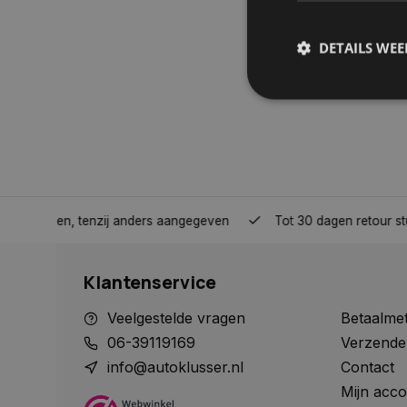
DETAILS WE
S
Strikt noodzakelijke
accountbeheer. De we
Naam
nden, tenzij anders aangegeven
Tot 30 dagen retour sturen.
COOKIELAW_STATS
Klantenservice
session_id
Veelgestelde vragen
Betaalme
06-39119169
Verzende
info@autoklusser.nl
Contact
Mijn acco
__cf_bm