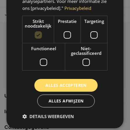
analysepartners. Voor meer informatie zie
ons [privacybeleid]."
Privacybeleid
Tot 30 dagen retour sturen.
Op werkdagen voor 14.00 uur bes
Strikt
Prestatie
Targeting
noodzakelijk
Klantenservice
Veelgestelde vragen
Functioneel
Niet-
06-39119169
geclassificeerd
info@autoklusser.nl
ALLES ACCEPTEREN
Usefull links
ALLES AFWIJZEN
Informatie
DETAILS WEERGEVEN
Contactgegevens