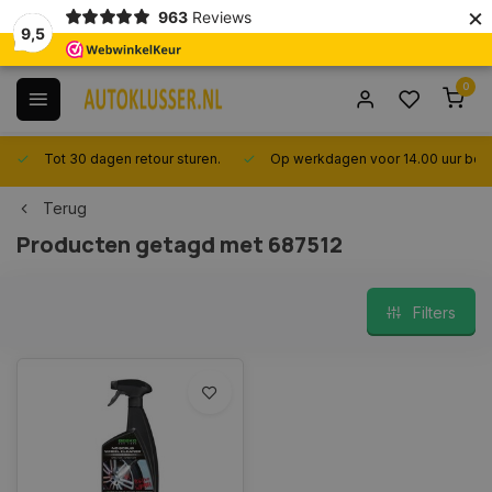
×
963
Reviews
9,5
0
Tot 30 dagen retour sturen.
Op werkdagen voor 14.00 uur best
Terug
Producten getagd met 687512
Filters