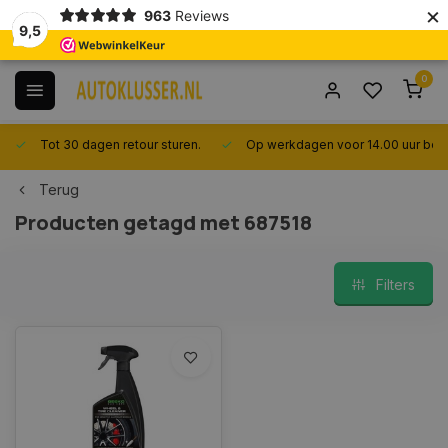
×
963
Reviews
9,5
0
Tot 30 dagen retour sturen.
Op werkdagen voor 14.00 uur best
Terug
Producten getagd met 687518
Filters