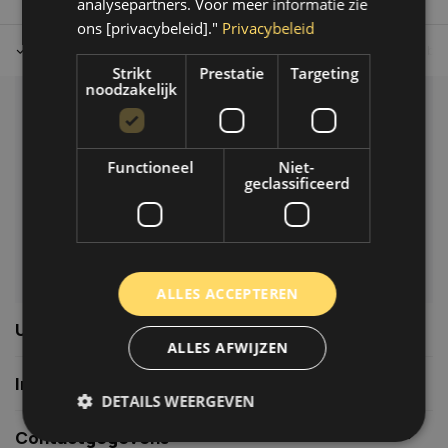
analysepartners. Voor meer informatie zie
ons [privacybeleid]."
Privacybeleid
Tot 30 dagen retour sturen.
Op werkdagen voor 14.00 uur bes
Strikt
Prestatie
Targeting
noodzakelijk
Klantenservice
Veelgestelde vragen
Functioneel
Niet-
06-39119169
geclassificeerd
info@autoklusser.nl
ALLES ACCEPTEREN
Usefull links
ALLES AFWIJZEN
Informatie
DETAILS WEERGEVEN
Contactgegevens