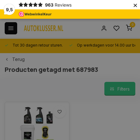
×
963
Reviews
9,5
0
Tot 30 dagen retour sturen.
Op werkdagen voor 14.00 uur best
Terug
Producten getagd met 687983
Filters