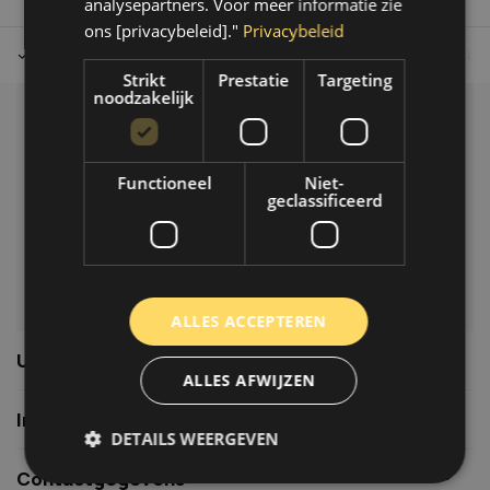
analysepartners. Voor meer informatie zie
ons [privacybeleid]."
Privacybeleid
Tot 30 dagen retour sturen.
Op werkdagen voor 14.00 uur bes
Strikt
Prestatie
Targeting
noodzakelijk
Klantenservice
Veelgestelde vragen
Functioneel
Niet-
06-39119169
geclassificeerd
info@autoklusser.nl
ALLES ACCEPTEREN
Usefull links
ALLES AFWIJZEN
Informatie
DETAILS WEERGEVEN
Contactgegevens