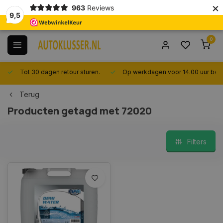
×
963
Reviews
9,5
0
Tot 30 dagen retour sturen.
Op werkdagen voor 14.00 uur best
Terug
Producten getagd met 72020
Filters