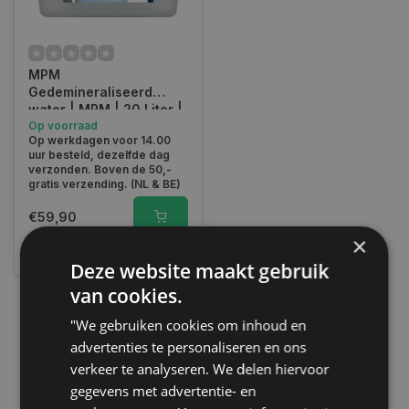
MPM
Gedemineraliseerd
water | MPM | 20 Liter |
72020
Op voorraad
Op werkdagen voor 14.00
uur besteld, dezelfde dag
verzonden. Boven de 50,-
gratis verzending. (NL & BE)
€59,90
×
Vergelijk
Deze website maakt gebruik
van cookies.
"We gebruiken cookies om inhoud en
1
advertenties te personaliseren en ons
verkeer te analyseren. We delen hiervoor
gegevens met advertentie- en