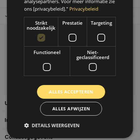
analysepartners. Voor meer informatie zie
ons [privacybeleid]."
Privacybeleid
Tot 30 dagen retour sturen.
Op werkdagen voor 14.00 uur bes
Strikt
Prestatie
Targeting
noodzakelijk
Klantenservice
Veelgestelde vragen
Functioneel
Niet-
06-39119169
geclassificeerd
info@autoklusser.nl
ALLES ACCEPTEREN
Usefull links
ALLES AFWIJZEN
Informatie
DETAILS WEERGEVEN
Contactgegevens