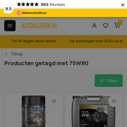
×
963
Reviews
9,5
0
Tot 30 dagen retour sturen.
Op werkdagen voor 14.00 uur best
Terug
Producten getagd met 75W80
Filters