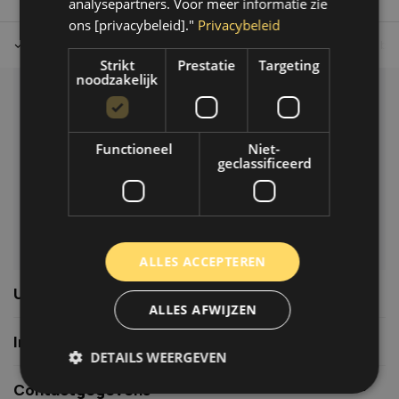
analysepartners. Voor meer informatie zie
ons [privacybeleid]."
Privacybeleid
Tot 30 dagen retour sturen.
Op werkdagen voor 14.00 uur bes
Strikt
Prestatie
Targeting
noodzakelijk
Klantenservice
Veelgestelde vragen
Functioneel
Niet-
06-39119169
geclassificeerd
info@autoklusser.nl
ALLES ACCEPTEREN
Usefull links
ALLES AFWIJZEN
Informatie
DETAILS WEERGEVEN
Contactgegevens