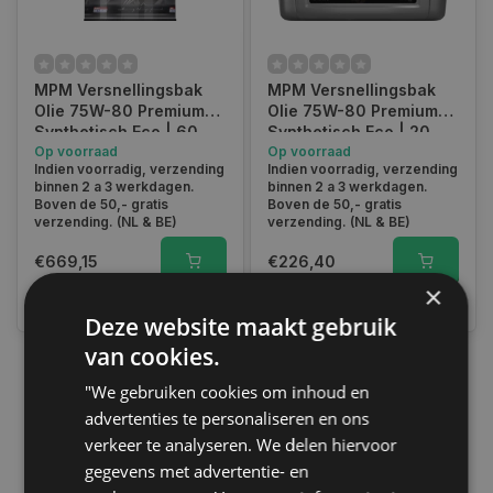
MPM Versnellingsbak
MPM Versnellingsbak
Olie 75W-80 Premium
Olie 75W-80 Premium
Synthetisch Eco | 60
Synthetisch Eco | 20
Liter | 18060ECO
Op voorraad
Liter | 18000ECO
Op voorraad
Indien voorradig, verzending
Indien voorradig, verzending
binnen 2 a 3 werkdagen.
binnen 2 a 3 werkdagen.
Boven de 50,- gratis
Boven de 50,- gratis
verzending. (NL & BE)
verzending. (NL & BE)
€669,15
€226,40
×
Vergelijk
Vergelijk
Deze website maakt gebruik
van cookies.
"We gebruiken cookies om inhoud en
1
advertenties te personaliseren en ons
verkeer te analyseren. We delen hiervoor
gegevens met advertentie- en