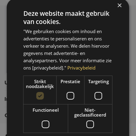
×
Deze website maakt gebruik
Klantenservice
van cookies.
Veelgestelde vragen
"We gebruiken cookies om inhoud en
06-39119169
advertenties te personaliseren en ons
info@autoklusser.nl
verkeer te analyseren. We delen hiervoor
gegevens met advertentie- en
analysepartners. Voor meer informatie zie
ons [privacybeleid]."
Privacybeleid
Strikt
Prestatie
Targeting
Usefull links
noodzakelijk
Informatie
Functioneel
Niet-
geclassificeerd
Contactgegevens