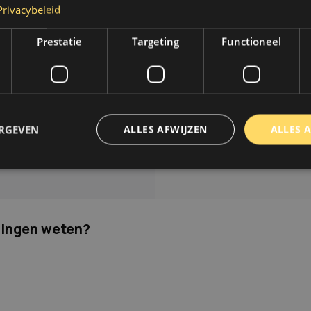
Privacybeleid
Op werkdagen voor 14.00 uur besteld dezelfde dag verzonden
Prestatie
Targeting
Functioneel
Informatie
thoden
Over ons
n & retourneren
Blog
Merken
ERGEVEN
ALLES AFWIJZEN
ALLES 
unt
Categorieën
ng aanvragen
trikt noodzakelijk
Prestatie
Targeting
Functioneel
Niet-geclassificee
 cookies maken de kernfunctionaliteiten van de website mogelijk, zoals gebruikersaanm
dingen weten?
bsite kan niet goed worden gebruikt zonder de strikt noodzakelijke cookies.
Aanbieder
/
Domein
Vervaldatum
Omschrijving
www.autoklusser.nl
1 jaar
Dit cookie wordt gebruikt om de
gebruiker voor het gebruik van c
te onthouden.