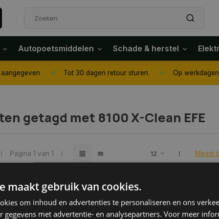
Autopoetsmiddelen
Schade & herstel
Elekt
14.00 uur besteld dezelfde dag verzonden, tenzij anders aangegeve
ten getagd met 8100 X-Clean EFE
Pagina 1 van 1
Meest 
e maakt gebruik van cookies.
kies om inhoud en advertenties te personaliseren en ons verkee
r gegevens met advertentie- en analysepartners. Voor meer infor