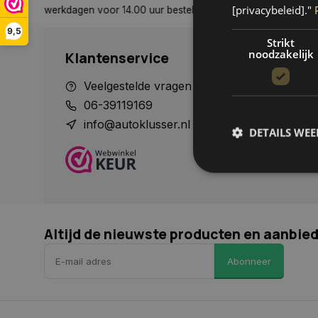
[privacybeleid]."
zonden, tenzij anders aangegeven
Tot 30 dagen retour sturen.
9,5
Strikt
noodzakelijk
Klantenservice
Veelgestelde vragen
Betaalme
06-39119169
Verzende
info@autoklusser.nl
Contact
DETAILS WE
Mijn acco
Herroepi
S
Strikt noodzakelijke
Altijd de nieuwste producten en aanbie
accountbeheer. De we
Naam
Abonneer
COOKIELAW_STATS