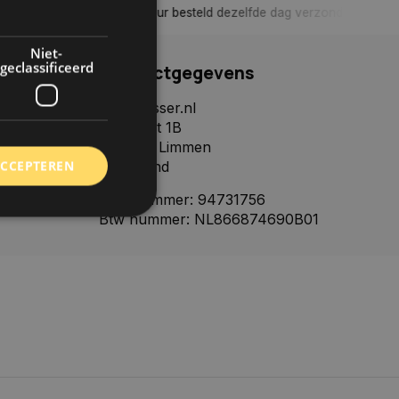
, tenzij anders aangegeven
Tot 30 dagen retour sturen.
Niet-
geclassificeerd
Contactgegevens
Autoklusser.nl
Het Palet 1B
1906CJ, Limmen
ACCEPTEREN
Nederland
KVK nummer: 94731756
Btw nummer: NL866874690B01
rd
elding en
 toestemming van de
ookies op de website