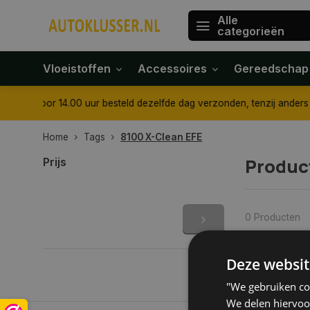
Alle
categorieën
Vloeistoffen
Accessoires
Gereedschap
ngegeven
Tot 30 dagen retour sturen.
Op werkdagen voor 
Home
Tags
8100 X-Clean EFE
Produc
Prijs
0 Producten
Deze websit
"We gebruiken coo
We delen hiervoo