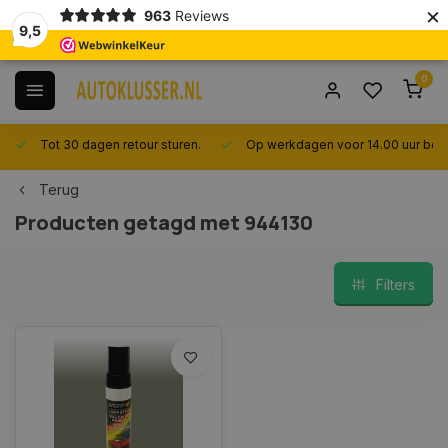
×
963
Reviews
9,5
0
Tot 30 dagen retour sturen.
Op werkdagen voor 14.00 uur best
Terug
Producten getagd met 944130
Filters