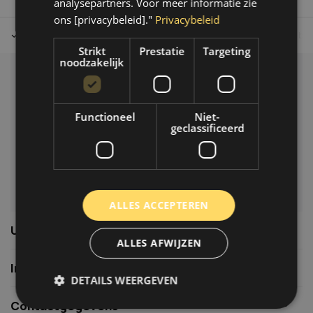
analysepartners. Voor meer informatie zie
ons [privacybeleid]."
Privacybeleid
Tot 30 dagen retour sturen.
Op werkdagen voor 14.00 uur bes
Strikt
Prestatie
Targeting
noodzakelijk
Klantenservice
Veelgestelde vragen
Functioneel
Niet-
06-39119169
geclassificeerd
info@autoklusser.nl
ALLES ACCEPTEREN
Usefull links
ALLES AFWIJZEN
Informatie
DETAILS WEERGEVEN
Contactgegevens