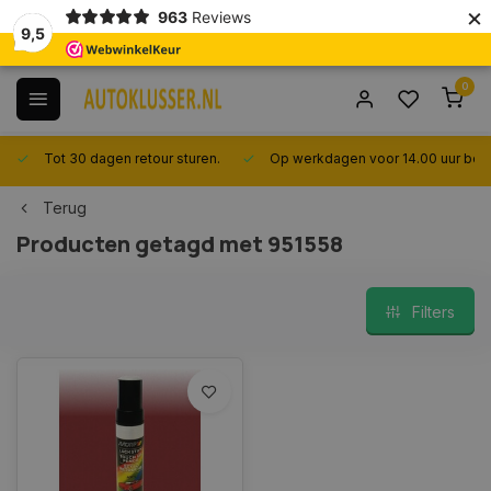
×
963
Reviews
9,5
0
Tot 30 dagen retour sturen.
Op werkdagen voor 14.00 uur best
Terug
Producten getagd met 951558
Filters