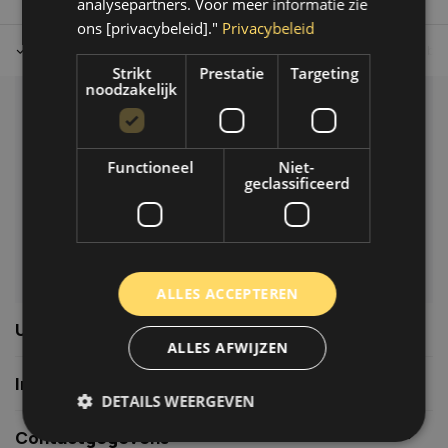
analysepartners. Voor meer informatie zie
ons [privacybeleid]."
Privacybeleid
Tot 30 dagen retour sturen.
Op werkdagen voor 14.00 uur bes
Strikt
Prestatie
Targeting
noodzakelijk
Klantenservice
Veelgestelde vragen
Functioneel
Niet-
06-39119169
geclassificeerd
info@autoklusser.nl
ALLES ACCEPTEREN
Usefull links
ALLES AFWIJZEN
Informatie
DETAILS WEERGEVEN
Contactgegevens