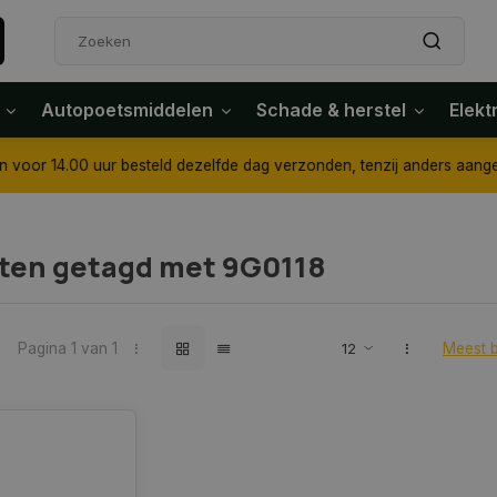
Autopoetsmiddelen
Schade & herstel
Elekt
4.00 uur besteld dezelfde dag verzonden, tenzij anders aangegeven
ten getagd met 9G0118
Pagina 1 van 1
Meest 