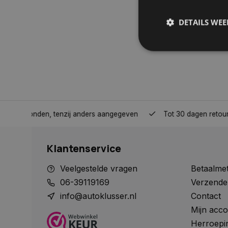
DETAILS WE
S
Strikt noodzakelijke
accountbeheer. De we
nden, tenzij anders aangegeven
Tot 30 dagen retour sturen.
Naam
COOKIELAW_STATS
Klantenservice
session_id
Veelgestelde vragen
Betaalme
06-39119169
Verzende
info@autoklusser.nl
Contact
Mijn acco
__cf_bm
Herroepi