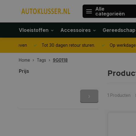
Alle
categorieën
Vloeistoffen
Accessoires
Gereedschap
gegeven
Tot 30 dagen retour sturen.
Op werkdagen voor 1
Home
Tags
9G0118
Produc
Prijs
1 Producten