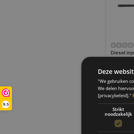
Diesel in
washer re
9G0118
Deze websit
Op voorra
Op voorraa
"We gebruiken coo
binnen 1 a
Boven de 50
We delen hiervoo
verzending.
[privacybeleid]."
€43,35
9,5
Strikt
noodzakelijk
Vergelij