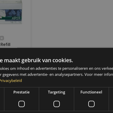
Refill
ters
e maakt gebruik van cookies.
ad
d verzending
kies om inhoud en advertenties te personaliseren en ons verkee
 2 werkdagen.
,- gratis
r gegevens met advertentie- en analysepartners. Voor meer infor
 (NL & BE)
Privacybeleid
Prestatie
Targeting
Functioneel
k