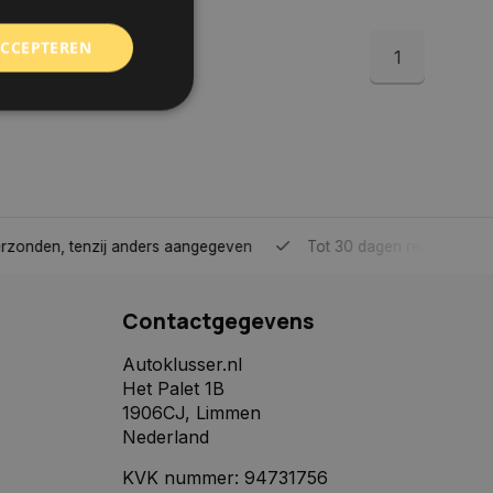
ACCEPTEREN
1
rd
elding en
tenzij anders aangegeven
Tot 30 dagen retour sturen.
 toestemming van de
ookies op de website
Contactgegevens
identificatiecode
e op de website. De
Autoklusser.nl
eilige en
Het Palet 1B
e behouden, ervoor
f item selecties
1906CJ, Limmen
r pagina. Het slaat
Nederland
derscheid te
KVK nummer: 94731756
 is gunstig voor de