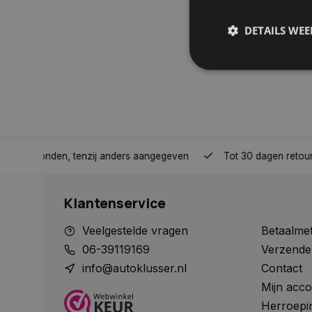
DETAILS WE
S
Strikt noodzakelijke
accountbeheer. De we
nden, tenzij anders aangegeven
Tot 30 dagen retour sturen.
Naam
COOKIELAW_STATS
Klantenservice
session_id
Veelgestelde vragen
Betaalme
06-39119169
Verzende
info@autoklusser.nl
Contact
Mijn acco
__cf_bm
Herroepi