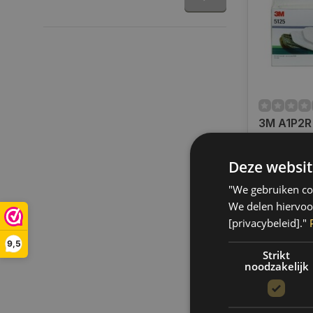
3M A1P2R 
maskerfil
Deze websit
Op voorra
Op voorraa
"We gebruiken coo
binnen 1 a
Boven de 50
We delen hiervoo
verzending.
[privacybeleid]."
€252,50
9,5
Strikt
noodzakelijk
Vergelij