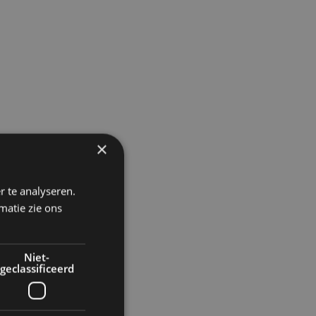
×
r te analyseren.
matie zie ons
Niet-
geclassificeerd