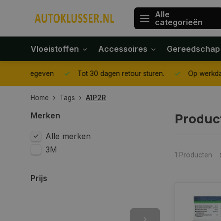
Alle
categorieën
Vloeistoffen
Accessoires
Gereedschap
gegeven
Tot 30 dagen retour sturen.
Op werkdagen voor 1
Home
Tags
A1P2R
Produc
Merken
Alle merken
3M
1 Producten
Prijs