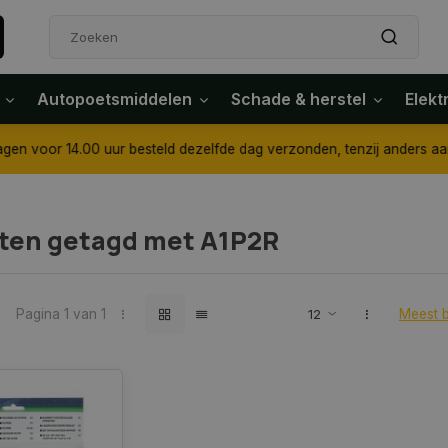
Autopoetsmiddelen
Schade & herstel
Elekt
4.00 uur besteld dezelfde dag verzonden, tenzij anders aangegeven
ten getagd met A1P2R
Pagina 1 van 1
Meest 