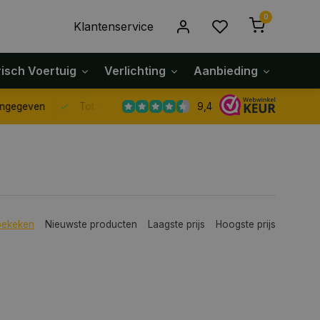
0
Klantenservice
risch Voertuig
Verlichting
Aanbieding
Klach
9,4
Tot 30 dagen retour sturen.
bekeken
Nieuwste producten
Laagste prijs
Hoogste prijs