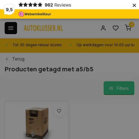
×
962
Reviews
9,5
0
Tot 30 dagen retour sturen.
Op werkdagen voor 14.00 uur best
Terug
Producten getagd met a5/b5
Filters