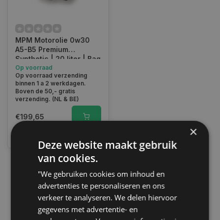
MPM Motorolie 0w30
A5-B5 Premium
Synthetic | 20 liter | Bag
In Box | 05020V
Op voorraad
Op voorraad verzending
binnen 1 a 2 werkdagen.
Boven de 50,- gratis
verzending. (NL & BE)
€199,65
×
Vergelijk
Deze website maakt gebruik
van cookies.
"We gebruiken cookies om inhoud en
1
advertenties te personaliseren en ons
verkeer te analyseren. We delen hiervoor
gegevens met advertentie- en