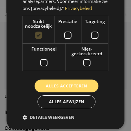
analysepartners. Voor meer informatie zie
ons [privacybeleid]."
Privacybeleid
Tot 30 dagen retour sturen.
Op werkdagen voor 14.00 uur bes
Strikt
Prestatie
Targeting
noodzakelijk
Klantenservice
Veelgestelde vragen
Functioneel
Niet-
06-39119169
geclassificeerd
info@autoklusser.nl
ALLES ACCEPTEREN
Usefull links
ALLES AFWIJZEN
Informatie
DETAILS WEERGEVEN
Contactgegevens