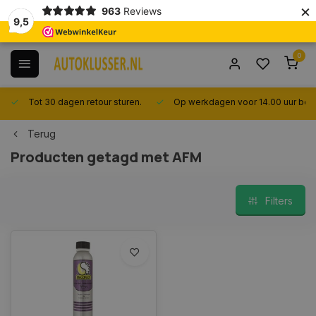
×
963
Reviews
9,5
0
Tot 30 dagen retour sturen.
Op werkdagen voor 14.00 uur best
Terug
Producten getagd met AFM
Filters