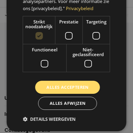
analysepartners. Voor meer informatie zie
ons [privacybeleid]."
Privacybeleid
Tot 30 dagen retour sturen.
Op werkdagen voor 14.00 uur bes
Strikt
Prestatie
Targeting
noodzakelijk
Klantenservice
Veelgestelde vragen
Functioneel
Niet-
06-39119169
geclassificeerd
info@autoklusser.nl
ALLES ACCEPTEREN
Usefull links
ALLES AFWIJZEN
Informatie
DETAILS WEERGEVEN
Contactgegevens