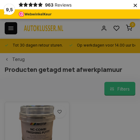
×
963
Reviews
9,5
0
Tot 30 dagen retour sturen.
Op werkdagen voor 14.00 uur best
Terug
Producten getagd met afwerkplamuur
Filters