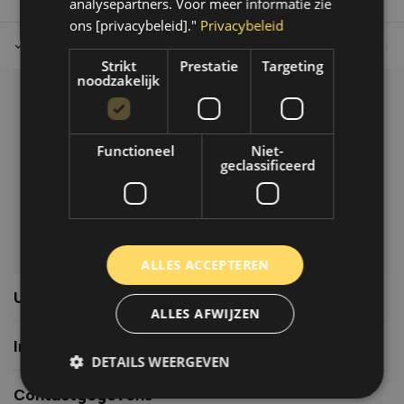
analysepartners. Voor meer informatie zie
ons [privacybeleid]."
Privacybeleid
Tot 30 dagen retour sturen.
Op werkdagen voor 14.00 uur bes
Strikt
Prestatie
Targeting
noodzakelijk
Klantenservice
Veelgestelde vragen
Functioneel
Niet-
06-39119169
geclassificeerd
info@autoklusser.nl
ALLES ACCEPTEREN
Usefull links
ALLES AFWIJZEN
Informatie
DETAILS WEERGEVEN
Contactgegevens