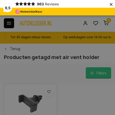
×
963
Reviews
9,5
0
Tot 30 dagen retour sturen.
Op werkdagen voor 14.00 uur best
Terug
Producten getagd met air vent holder
Filters