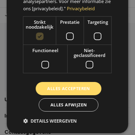
analysepartners. Voor meer informatie zie
ons [privacybeleid]."
Privacybeleid
Tot 30 dagen retour sturen.
Op werkdagen voor 14.00 uur bes
Strikt
Prestatie
Targeting
noodzakelijk
Klantenservice
Veelgestelde vragen
Functioneel
Niet-
06-39119169
geclassificeerd
info@autoklusser.nl
ALLES ACCEPTEREN
Usefull links
ALLES AFWIJZEN
Informatie
DETAILS WEERGEVEN
Contactgegevens