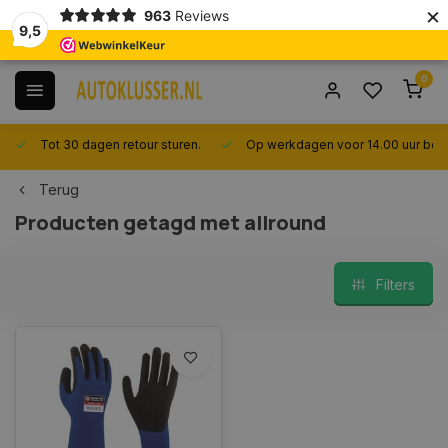
×
963
Reviews
9,5
0
Tot 30 dagen retour sturen.
Op werkdagen voor 14.00 uur best
Terug
Producten getagd met allround
Filters