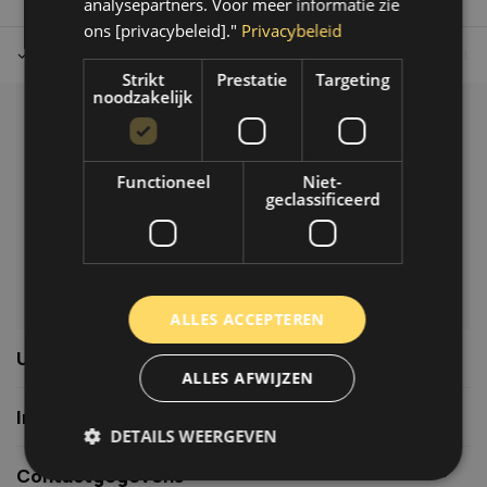
analysepartners. Voor meer informatie zie
ons [privacybeleid]."
Privacybeleid
Tot 30 dagen retour sturen.
Op werkdagen voor 14.00 uur bes
Strikt
Prestatie
Targeting
noodzakelijk
Klantenservice
Veelgestelde vragen
Functioneel
Niet-
06-39119169
geclassificeerd
info@autoklusser.nl
ALLES ACCEPTEREN
Usefull links
ALLES AFWIJZEN
Informatie
DETAILS WEERGEVEN
Contactgegevens