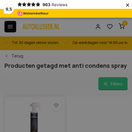
×
963
Reviews
9,5
0
Tot 30 dagen retour sturen.
Op werkdagen voor 14.00 uur best
Terug
Producten getagd met anti condens spray
Filters