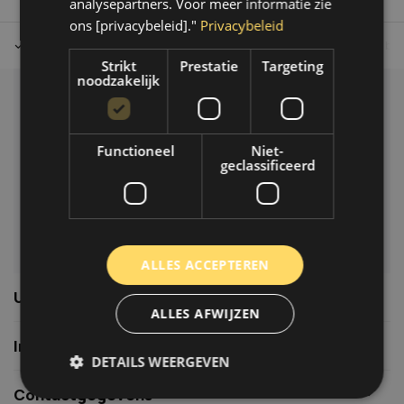
analysepartners. Voor meer informatie zie
ons [privacybeleid]."
Privacybeleid
Tot 30 dagen retour sturen.
Op werkdagen voor 14.00 uur bes
Strikt
Prestatie
Targeting
noodzakelijk
Klantenservice
Veelgestelde vragen
Functioneel
Niet-
06-39119169
geclassificeerd
info@autoklusser.nl
ALLES ACCEPTEREN
Usefull links
ALLES AFWIJZEN
Informatie
DETAILS WEERGEVEN
Contactgegevens