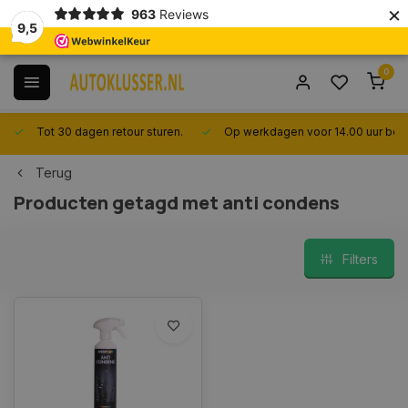
×
963
Reviews
9,5
0
Tot 30 dagen retour sturen.
Op werkdagen voor 14.00 uur best
Terug
Producten getagd met anti condens
Filters