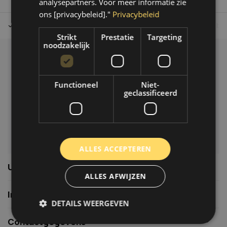
analysepartners. Voor meer informatie zie
ons [privacybeleid]."
Privacybeleid
Tot 30 dagen retour sturen.
Op werkdagen voor 14.00 uur bes
Strikt
Prestatie
Targeting
noodzakelijk
Klantenservice
Veelgestelde vragen
Functioneel
Niet-
06-39119169
geclassificeerd
info@autoklusser.nl
ALLES ACCEPTEREN
Usefull links
ALLES AFWIJZEN
Informatie
DETAILS WEERGEVEN
Contactgegevens