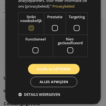
analysepartners. Voor meer informatie zie
ons [privacybeleid]."
Privacybeleid
Tot 30 dagen retour sturen.
Op werkdagen voor 14.00 uur bes
Strikt
Prestatie
Targeting
noodzakelijk
Klantenservice
Veelgestelde vragen
Functioneel
Niet-
06-39119169
geclassificeerd
info@autoklusser.nl
ALLES ACCEPTEREN
Usefull links
ALLES AFWIJZEN
Informatie
DETAILS WEERGEVEN
Contactgegevens