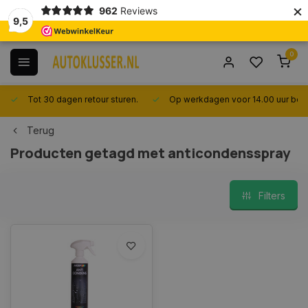
×
962
Reviews
9,5
0
Tot 30 dagen retour sturen.
Op werkdagen voor 14.00 uur best
Terug
Producten getagd met anticondensspray
Filters