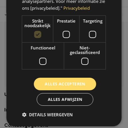
analysepartners. Voor meer informatie zie
ons [privacybeleid]."
Privacybeleid
Tot 30 dagen retour sturen.
Op werkdagen voor 14.00 uur bes
Strikt
Prestatie
Targeting
noodzakelijk
Klantenservice
Veelgestelde vragen
Functioneel
Niet-
06-39119169
geclassificeerd
info@autoklusser.nl
ALLES ACCEPTEREN
Usefull links
ALLES AFWIJZEN
Informatie
DETAILS WEERGEVEN
Contactgegevens