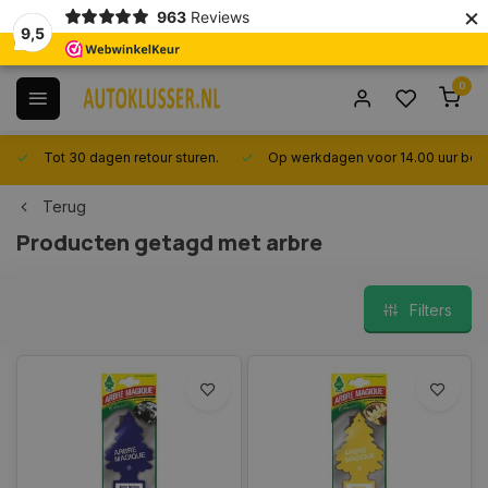
×
963
Reviews
9,5
0
Tot 30 dagen retour sturen.
Op werkdagen voor 14.00 uur best
Terug
Producten getagd met arbre
Filters