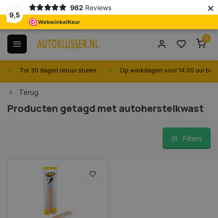
×
962
Reviews
9,5
0
Tot 30 dagen retour sturen.
Op werkdagen voor 14.00 uur best
Terug
Producten getagd met autoherstelkwast
Filters