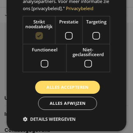
analysepartners. Voor meer informatie zie
ons [privacybeleid]."
Privacybeleid
Tot 30 dagen retour sturen.
Op werkdagen voor 14.00 uur bes
Strikt
Prestatie
Targeting
noodzakelijk
Klantenservice
Veelgestelde vragen
Functioneel
Niet-
06-39119169
geclassificeerd
info@autoklusser.nl
ALLES ACCEPTEREN
Usefull links
ALLES AFWIJZEN
Informatie
DETAILS WEERGEVEN
Contactgegevens