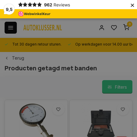
×
962
Reviews
9,5
0
Tot 30 dagen retour sturen.
Op werkdagen voor 14.00 uur best
Terug
Producten getagd met banden
Filters