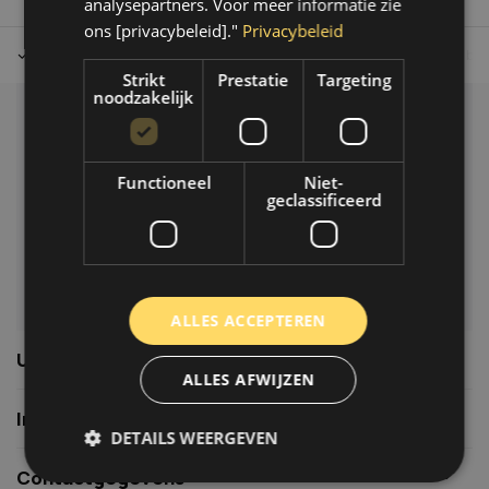
analysepartners. Voor meer informatie zie
ons [privacybeleid]."
Privacybeleid
Tot 30 dagen retour sturen.
Op werkdagen voor 14.00 uur bes
Strikt
Prestatie
Targeting
noodzakelijk
Klantenservice
Veelgestelde vragen
Functioneel
Niet-
06-39119169
geclassificeerd
info@autoklusser.nl
ALLES ACCEPTEREN
Usefull links
ALLES AFWIJZEN
Informatie
DETAILS WEERGEVEN
Contactgegevens