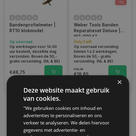
-1%
Bandenprofielmeter |
Weber Tools Banden
RT10 klokmodel
Reparatieset Deluxe |
WT-111047
Op voorraad
Only 3 left
Op werkdagen voor 14.00
Op voorraad verzending
uur besteld, dezelfde dag
binnen 1 a 2 werkdagen.
verzonden. Boven de 50,-
Boven de 50,- gratis
gratis verzending. (NL & BE)
verzending. (NL & BE)
€18,95
€48,75
€18,85
×
Vergelijk
Vergelijk
Deze website maakt gebruik
van cookies.
"We gebruiken cookies om inhoud en
1
advertenties te personaliseren en ons
verkeer te analyseren. We delen hiervoor
gegevens met advertentie- en