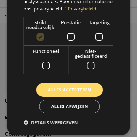
analysepartners. Voor meer informatie zie
ons [privacybeleid]."
Privacybeleid
Tot 30 dagen retour sturen.
Op werkdagen voor 14.00 uur bes
Strikt
Prestatie
Targeting
noodzakelijk
Klantenservice
Veelgestelde vragen
Functioneel
Niet-
06-39119169
geclassificeerd
info@autoklusser.nl
ALLES ACCEPTEREN
Usefull links
ALLES AFWIJZEN
Informatie
DETAILS WEERGEVEN
Contactgegevens