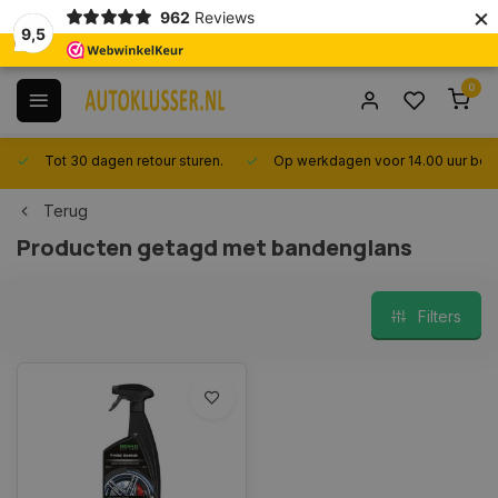
×
962
Reviews
9,5
0
Tot 30 dagen retour sturen.
Op werkdagen voor 14.00 uur best
Terug
Producten getagd met bandenglans
Filters