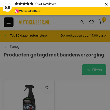
×
963
Reviews
9,5
0
Tot 30 dagen retour sturen.
Op werkdagen voor 14.00 uur best
Terug
Producten getagd met bandenverzorging
Filters