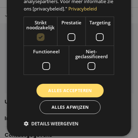
analysepartners. Voor meer informatie zie
ons [privacybeleid]."
Privacybeleid
Tot 30 dagen retour sturen.
Op werkdagen voor 14.00 uur bes
Strikt
Prestatie
Targeting
noodzakelijk
Klantenservice
Veelgestelde vragen
Functioneel
Niet-
06-39119169
geclassificeerd
info@autoklusser.nl
ALLES ACCEPTEREN
Usefull links
ALLES AFWIJZEN
Informatie
DETAILS WEERGEVEN
Contactgegevens