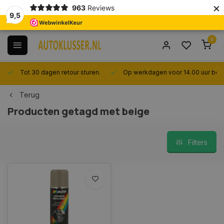
×
963
Reviews
9,5
0
Tot 30 dagen retour sturen.
Op werkdagen voor 14.00 uur best
Terug
Producten getagd met beige
Filters