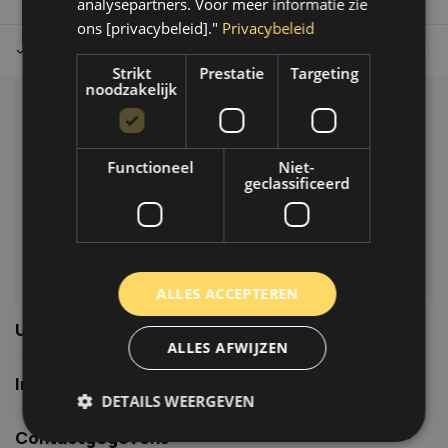
analysepartners. Voor meer informatie zie
ons [privacybeleid]."
Privacybeleid
Tot 30 dagen retour sturen.
Op werkdagen voor 14.00 uur bes
Strikt
Prestatie
Targeting
noodzakelijk
Klantenservice
Veelgestelde vragen
Functioneel
Niet-
06-39119169
geclassificeerd
info@autoklusser.nl
ALLES ACCEPTEREN
Usefull links
ALLES AFWIJZEN
Informatie
DETAILS WEERGEVEN
Contactgegevens