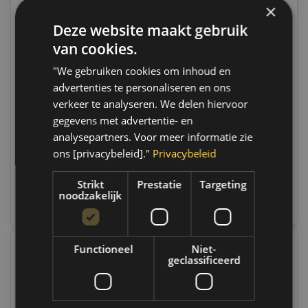
×
Deze website maakt gebruik
van cookies.
"We gebruiken cookies om inhoud en
MécaTech Octaan
MPM Motorolie 5w20
advertenties te personaliseren en ons
Booster | TC2 | 300ML |
EcoBoost Premium
MT002
Synthetic | 20 liter | Bag
verkeer te analyseren. We delen hiervoor
Op voorraad
In Box | 05020EB
Op voorraad
gegevens met advertentie- en
Op voorraad verzending
Op werkdagen voor 14.00
binnen 1 a 2 werkdagen.
uur besteld, dezelfde dag
analysepartners. Voor meer informatie zie
Boven de 50,- gratis
verzonden. Boven de 50,-
ons [privacybeleid]."
Privacybeleid
verzending. (NL & BE)
gratis verzending. (NL & BE)
€28,35
€184,95
Strikt
Prestatie
Targeting
noodzakelijk
Vergelijk
Vergelijk
Functioneel
Niet-
geclassificeerd