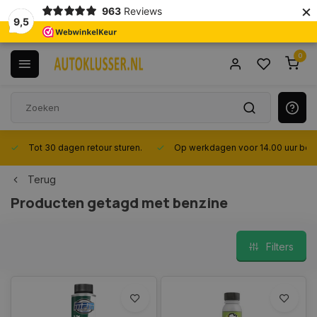
×
963
Reviews
9,5
0
Tot 30 dagen retour sturen.
Op werkdagen voor 14.00 uur best
Terug
Producten getagd met benzine
Filters