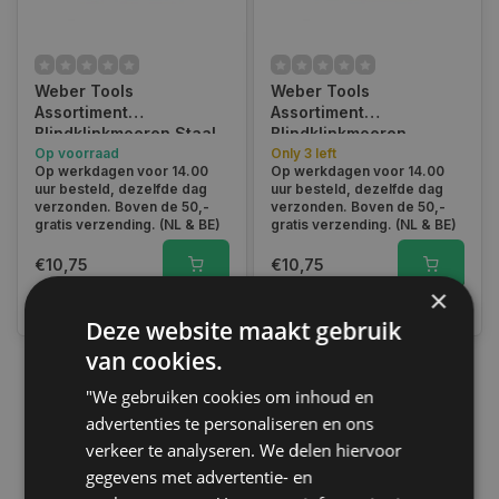
Weber Tools
Weber Tools
Assortiment
Assortiment
Blindklinkmoeren Staal
Blindklinkmoeren
150 pcs FD-1030
Op voorraad
Aluminium 150 pcs FD
Only 3 left
Op werkdagen voor 14.00
Op werkdagen voor 14.00
1040
uur besteld, dezelfde dag
uur besteld, dezelfde dag
verzonden. Boven de 50,-
verzonden. Boven de 50,-
gratis verzending. (NL & BE)
gratis verzending. (NL & BE)
€10,75
€10,75
×
Vergelijk
Vergelijk
Deze website maakt gebruik
van cookies.
"We gebruiken cookies om inhoud en
1
advertenties te personaliseren en ons
verkeer te analyseren. We delen hiervoor
gegevens met advertentie- en