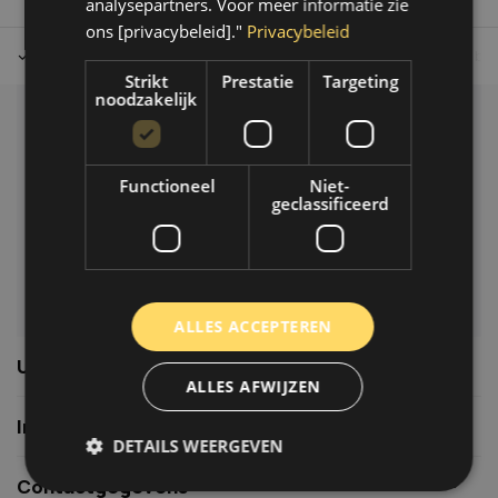
analysepartners. Voor meer informatie zie
ons [privacybeleid]."
Privacybeleid
Tot 30 dagen retour sturen.
Op werkdagen voor 14.00 uur bes
Strikt
Prestatie
Targeting
noodzakelijk
Klantenservice
Veelgestelde vragen
Functioneel
Niet-
06-39119169
geclassificeerd
info@autoklusser.nl
ALLES ACCEPTEREN
Usefull links
ALLES AFWIJZEN
Informatie
DETAILS WEERGEVEN
Contactgegevens