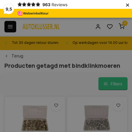
×
963
Reviews
9,5
0
Tot 30 dagen retour sturen.
Op werkdagen voor 14.00 uur best
Terug
Producten getagd met bindklinkmoeren
Filters