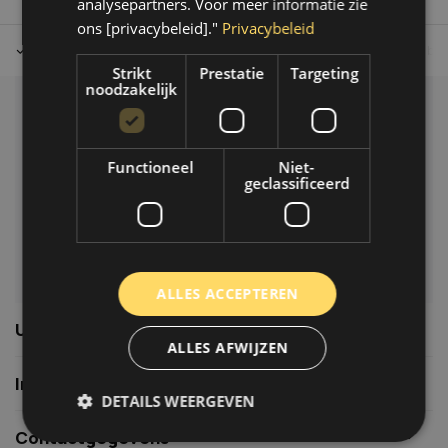
analysepartners. Voor meer informatie zie
ons [privacybeleid]."
Privacybeleid
Tot 30 dagen retour sturen.
Op werkdagen voor 14.00 uur bes
Strikt
Prestatie
Targeting
noodzakelijk
Klantenservice
Veelgestelde vragen
Functioneel
Niet-
06-39119169
geclassificeerd
info@autoklusser.nl
ALLES ACCEPTEREN
Usefull links
ALLES AFWIJZEN
Informatie
DETAILS WEERGEVEN
Contactgegevens