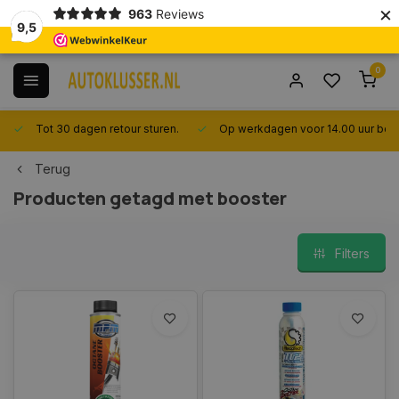
×
963
Reviews
9,5
0
Tot 30 dagen retour sturen.
Op werkdagen voor 14.00 uur best
Terug
Producten getagd met booster
Filters