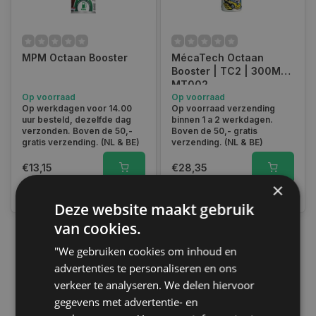
MPM Octaan Booster
MécaTech Octaan
Booster | TC2 | 300ML |
MT002
Op voorraad
Op voorraad
Op werkdagen voor 14.00
Op voorraad verzending
uur besteld, dezelfde dag
binnen 1 a 2 werkdagen.
verzonden. Boven de 50,-
Boven de 50,- gratis
gratis verzending. (NL & BE)
verzending. (NL & BE)
€13,15
€28,35
×
Vergelijk
Vergelijk
Deze website maakt gebruik
van cookies.
"We gebruiken cookies om inhoud en
1
advertenties te personaliseren en ons
verkeer te analyseren. We delen hiervoor
gegevens met advertentie- en