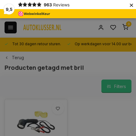
×
963
Reviews
9,5
0
Tot 30 dagen retour sturen.
Op werkdagen voor 14.00 uur best
Terug
Producten getagd met bril
Filters