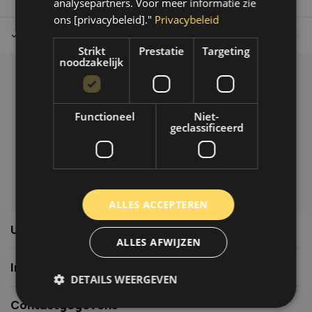
analysepartners. Voor meer informatie zie
ons [privacybeleid]."
Privacybeleid
Tot 30 dagen retour sturen.
Op werkdagen voor 14.00 uur bes
Strikt
Prestatie
Targeting
noodzakelijk
Klantenservice
Veelgestelde vragen
Functioneel
Niet-
06-39119169
geclassificeerd
info@autoklusser.nl
ALLES ACCEPTEREN
Usefull links
ALLES AFWIJZEN
Informatie
DETAILS WEERGEVEN
Contactgegevens