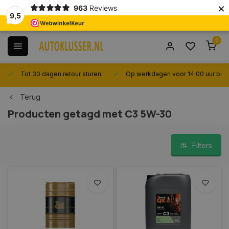
×
963
Reviews
9,5
0
Tot 30 dagen retour sturen.
Op werkdagen voor 14.00 uur best
Terug
Producten getagd met C3 5W-30
Filters