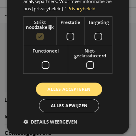
analysepartners. Voor meer informatie zie
ons [privacybeleid]."
Privacybeleid
Tot 30 dagen retour sturen.
Op werkdagen voor 14.00 uur bes
Strikt
Prestatie
Targeting
noodzakelijk
Klantenservice
Veelgestelde vragen
Functioneel
Niet-
06-39119169
geclassificeerd
info@autoklusser.nl
ALLES ACCEPTEREN
Usefull links
ALLES AFWIJZEN
Informatie
DETAILS WEERGEVEN
Contactgegevens