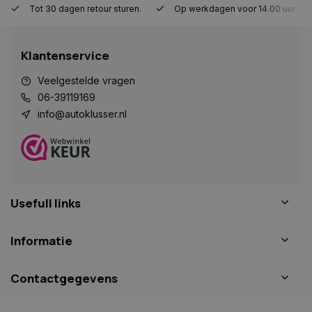
Tot 30 dagen retour sturen.
Op werkdagen voor 14.00 uur bes
Strikt noodzakelijk
Prestatie
Targeting
Functioneel
Niet-geclassificeerd
Klantenservice
Strikt noodzakelijke cookies maken de
kernfunctionaliteiten van de website mogelijk, zoals
gebruikersaanmelding en accountbeheer. De
Veelgestelde vragen
website kan niet goed worden gebruikt zonder de
06-39119169
strikt noodzakelijke cookies.
info@autoklusser.nl
Naam
Aanbieder
/
Domein
Vervaldat
COOKIELAW_STATS
www.autoklusser.nl
1 jaar
Usefull links
session_id
www.autoklusser.nl
29 minute
Informatie
53 seconde
Contactgegevens