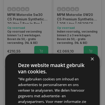
MPM Motorolie 5w30
MPM Motorolie 0W20
C5 Premium Synthetic |
C5 Premium Synthetisch
20 liter | Bag In Box |
| 205 Liter | 05205C5
05020C5
Op voorraad
Op voorraad
Op voorraad verzending
Indien voorradig, verzending
binnen 1 a 2 werkdagen.
binnen 2 a 3 werkdagen.
Boven de 50,- gratis
Boven de 50,- gratis
verzending. (NL & BE)
verzending. (NL & BE)
€210,55
€2.069,10
×
Vergelijk
Vergelijk
Deze website maakt gebruik
van cookies.
"We gebruiken cookies om inhoud en
advertenties te personaliseren en ons
verkeer te analyseren. We delen hiervoor
gegevens met advertentie- en
analysepartners. Voor meer informatie zie