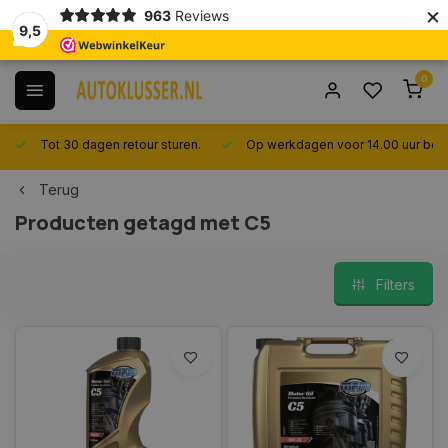
×
963
Reviews
9,5
0
Tot 30 dagen retour sturen.
Op werkdagen voor 14.00 uur best
Terug
Producten getagd met C5
Filters