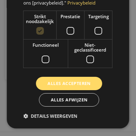
ons [privacybeleid]."
Privacybeleid
MPM Motorolie 0W20
Strikt
Prestatie
Targeting
C5 Premium Synthetisch
noodzakelijk
| 60 Liter | 05060C5
Op voorraad
Indien voorradig, verzending
binnen 2 a 3 werkdagen.
Functioneel
Niet-
Boven de 50,- gratis
geclassificeerd
verzending. (NL & BE)
€624,05
Vergelijk
ALLES ACCEPTEREN
1
ALLES AFWIJZEN
DETAILS WEERGEVEN