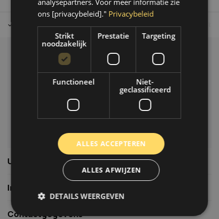
analysepartners. Voor meer informatie zie
ons [privacybeleid]."
Privacybeleid
Tot 30 dagen retour sturen.
Op werkdagen voor 14.00 uur bes
Strikt
Prestatie
Targeting
noodzakelijk
Klantenservice
Veelgestelde vragen
Functioneel
Niet-
06-39119169
geclassificeerd
info@autoklusser.nl
ALLES ACCEPTEREN
Usefull links
ALLES AFWIJZEN
Informatie
DETAILS WEERGEVEN
Contactgegevens