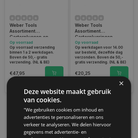
Weber Tools
Weber Tools
Assortiment
Assortiment
Carterpluggen en
Carterplugringen
afdichtingen FD-0071
Op voorraad
rubber 150 pcs FD-2241
Op voorraad
Op voorraad verzending
Op werkdagen voor 14.00
binnen 1 a 2 werkdagen.
uur besteld, dezelfde dag
Boven de 50,- gratis
verzonden. Boven de 50,-
verzending. (NL & BE)
gratis verzending. (NL & BE)
€47,95
€20,25
×
Vergelijk
Vergelijk
Deze website maakt gebruik
van cookies.
"We gebruiken cookies om inhoud en
1
advertenties te personaliseren en ons
verkeer te analyseren. We delen hiervoor
gegevens met advertentie- en