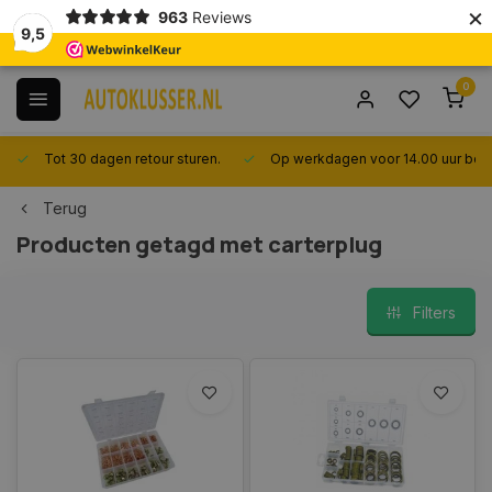
×
963
Reviews
9,5
0
Tot 30 dagen retour sturen.
Op werkdagen voor 14.00 uur best
Terug
Producten getagd met carterplug
Filters