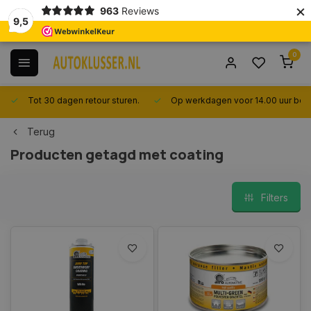
×
963
Reviews
9,5
0
Tot 30 dagen retour sturen.
Op werkdagen voor 14.00 uur best
Terug
Producten getagd met coating
Filters