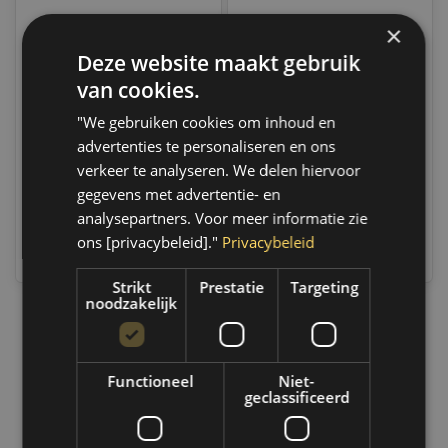
×
Deze website maakt gebruik
AIRO-CHEMIE AIRO Top -
AIRO-CHEMIE AIRO Top -
Bitum (Grijs)
Bitum (zwart)
van cookies.
Op voorraad
Op voorraad
"We gebruiken cookies om inhoud en
Indien voorradig, verzending
Indien voorradig, verzending
advertenties te personaliseren en ons
binnen 2 a 3 werkdagen.
binnen 2 a 3 werkdagen.
Boven de 50,- gratis
Boven de 50,- gratis
verkeer te analyseren. We delen hiervoor
verzending. (NL & BE)
verzending. (NL & BE)
gegevens met advertentie- en
analysepartners. Voor meer informatie zie
€11,19
€10,89
ons [privacybeleid]."
Privacybeleid
Vergelijk
Vergelijk
Strikt
Prestatie
Targeting
noodzakelijk
1
Functioneel
Niet-
geclassificeerd