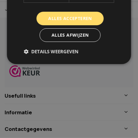
Tot 30 dagen retour sturen.
Op werkdagen voor 14.00 uur bes
ALLES ACCEPTEREN
Klantenservice
ALLES AFWIJZEN
Veelgestelde vragen
06-39119169
DETAILS WEERGEVEN
info@autoklusser.nl
Strikt noodzakelijk
Prestatie
Targeting
Functioneel
Niet-geclassificeerd
Usefull links
Strikt noodzakelijke cookies maken de
kernfunctionaliteiten van de website mogelijk, zoals
gebruikersaanmelding en accountbeheer. De
Informatie
website kan niet goed worden gebruikt zonder de
strikt noodzakelijke cookies.
Naam
Aanbieder
/
Domein
Vervaldat
Contactgegevens
COOKIELAW_STATS
www.autoklusser.nl
1 jaar