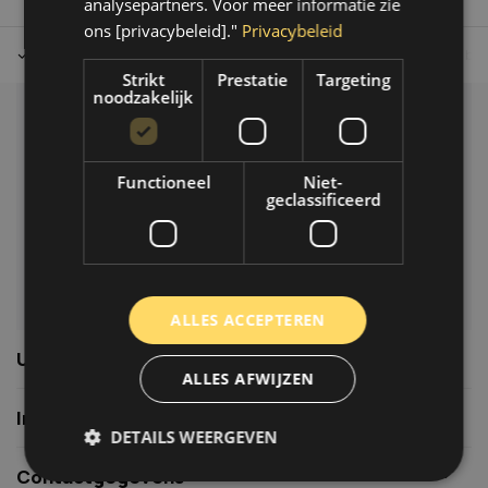
analysepartners. Voor meer informatie zie
ons [privacybeleid]."
Privacybeleid
Tot 30 dagen retour sturen.
Op werkdagen voor 14.00 uur bes
Strikt
Prestatie
Targeting
noodzakelijk
Klantenservice
Veelgestelde vragen
Functioneel
Niet-
06-39119169
geclassificeerd
info@autoklusser.nl
ALLES ACCEPTEREN
Usefull links
ALLES AFWIJZEN
Informatie
DETAILS WEERGEVEN
Contactgegevens