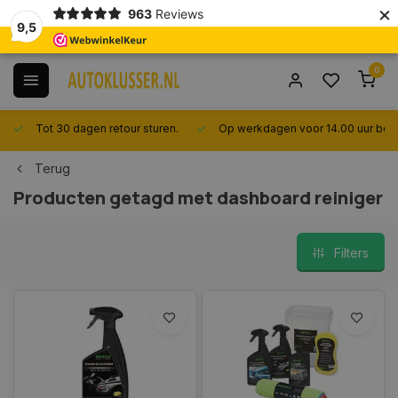
×
963
Reviews
9,5
0
Tot 30 dagen retour sturen.
Op werkdagen voor 14.00 uur best
Terug
Producten getagd met dashboard reiniger
Filters