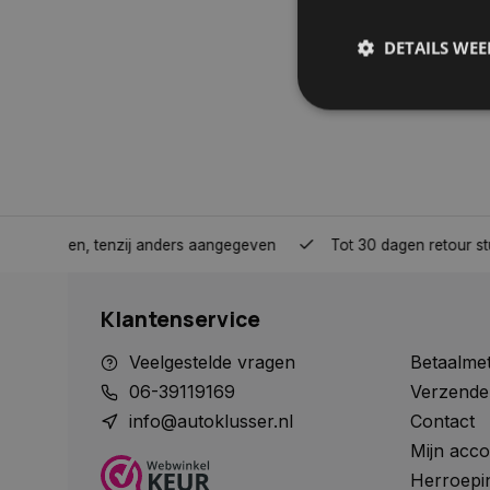
DETAILS WE
S
Strikt noodzakelijke
accountbeheer. De we
nden, tenzij anders aangegeven
Tot 30 dagen retour sturen.
Naam
COOKIELAW_STATS
Klantenservice
session_id
Veelgestelde vragen
Betaalme
06-39119169
Verzende
info@autoklusser.nl
Contact
Mijn acco
__cf_bm
Herroepi