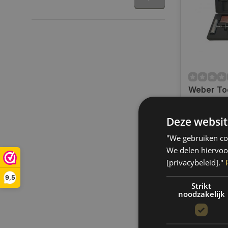
Weber To
Reparatie
WT-11104
Deze websit
Only 3 left
Op voorraa
"We gebruiken coo
binnen 1 a
Boven de 50
We delen hiervoo
verzending.
[privacybeleid]."
€18,95
9,5
€18,85
Strikt
noodzakelijk
Vergelij