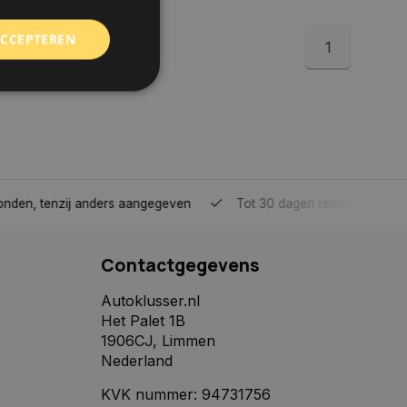
ACCEPTEREN
1
rd
elding en
tenzij anders aangegeven
Tot 30 dagen retour sturen.
 toestemming van de
ookies op de website
Contactgegevens
identificatiecode
e op de website. De
Autoklusser.nl
eilige en
Het Palet 1B
e behouden, ervoor
f item selecties
1906CJ, Limmen
r pagina. Het slaat
Nederland
derscheid te
KVK nummer: 94731756
 is gunstig voor de