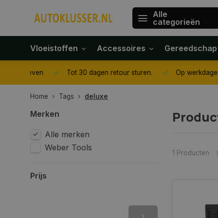
Alle
categorieën
Vloeistoffen
Accessoires
Gereedschap
gegeven
Tot 30 dagen retour sturen.
Op werkdagen voor 1
Home
Tags
deluxe
Produc
Merken
Alle merken
Weber Tools
1 Producten
Prijs