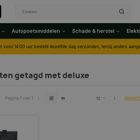
Autopoetsmiddelen
Schade & herstel
Elekt
4.00 uur besteld dezelfde dag verzonden, tenzij anders aangegeven
ten getagd met deluxe
Pagina 1 van 1
Meest 