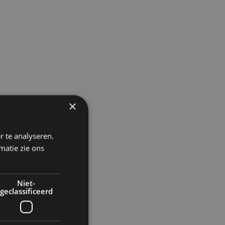
×
r te analyseren.
matie zie ons
Niet-
geclassificeerd