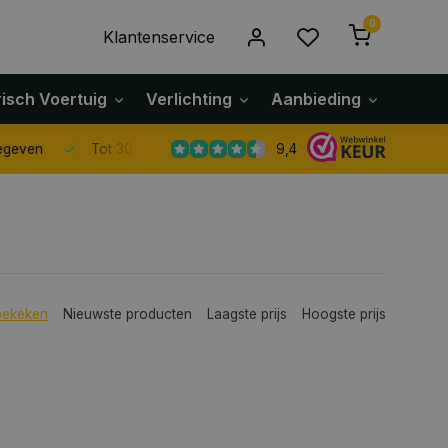
0
Klantenservice
risch Voertuig
Verlichting
Aanbieding
Klach
9,4
Tot 30 dagen retour sturen.
bekeken
Nieuwste producten
Laagste prijs
Hoogste prijs