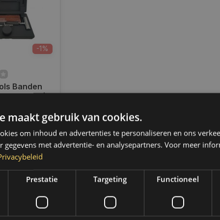
-1%
ols Banden
set Deluxe |
7
e maakt gebruik van cookies.
d verzending
kies om inhoud en advertenties te personaliseren en ons verkee
 2 werkdagen.
,- gratis
r gegevens met advertentie- en analysepartners. Voor meer infor
 (NL & BE)
Privacybeleid
Prestatie
Targeting
Functioneel
k