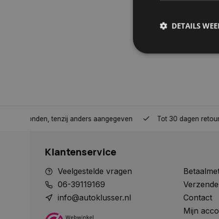
DETAILS WE
S
Strikt noodzakelijke
accountbeheer. De we
Naam
nden, tenzij anders aangegeven
Tot 30 dagen retour sturen.
COOKIELAW_STATS
Klantenservice
session_id
Veelgestelde vragen
Betaalme
06-39119169
Verzende
info@autoklusser.nl
Contact
Mijn acco
__cf_bm