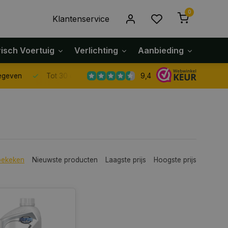
0
Klantenservice
risch Voertuig
Verlichting
Aanbieding
Klach
9,4
Tot 30 dagen retour sturen.
bekeken
Nieuwste producten
Laagste prijs
Hoogste prijs