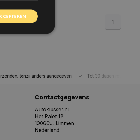
ACCEPTEREN
1
rd
elding en
tenzij anders aangegeven
Tot 30 dagen retour sturen.
 toestemming van de
ookies op de website
Contactgegevens
identificatiecode
e op de website. De
eilige en
Autoklusser.nl
e behouden, ervoor
Het Palet 1B
f item selecties
r pagina. Het slaat
1906CJ, Limmen
Nederland
derscheid te
 is gunstig voor de