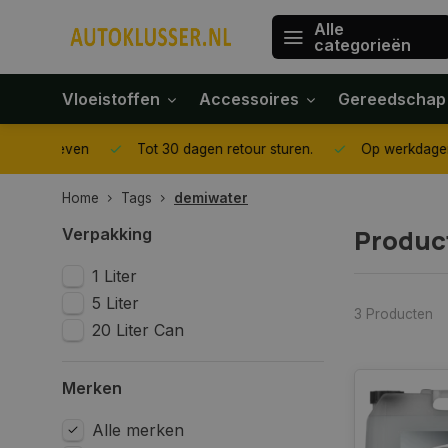
Alle
categorieën
Vloeistoffen
Accessoires
Gereedschap
gegeven
Tot 30 dagen retour sturen.
Op werkdagen voor 1
Home
Tags
demiwater
Produc
Verpakking
1 Liter
5 Liter
3 Producten
20 Liter Can
Merken
Alle merken