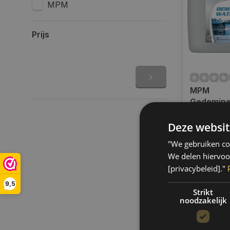
MPM
Prijs
MPM
Gedemine
water | MP
Op voorra
72020
Deze websit
Op werkdag
uur bestel
"We gebruiken coo
verzonden.
We delen hiervoo
gratis verz
[privacybeleid]."
BE)
9,5
€59,90
Strikt
noodzakelijk
Vergelij