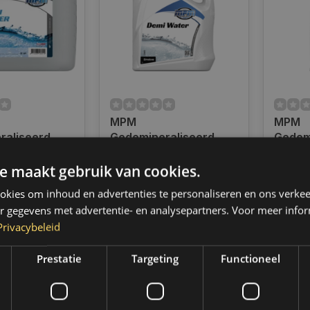
MPM
MPM
raliseerd
Gedemineraliseerd
Gedem
M | 20 Liter |
water | MPM | 5 Liter |
water |
ad
Op voorraad
Op voo
72005
72001
e maakt gebruik van cookies.
en voor 14.00
Op werkdagen voor 14.00
d, dezelfde dag
uur besteld, dezelfde dag
kies om inhoud en advertenties te personaliseren en ons verkee
 Boven de 50,-
verzonden. Boven de 50,-
r gegevens met advertentie- en analysepartners. Voor meer infor
ending. (NL &
gratis verzending. (NL &
€2,95
Privacybeleid
BE)
Ver
€13,60
Prestatie
Targeting
Functioneel
k
Vergelijk