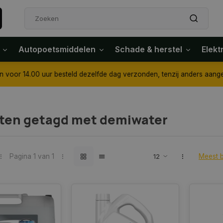
Autopoetsmiddelen
Schade & herstel
Elekt
4.00 uur besteld dezelfde dag verzonden, tenzij anders aangegeven
ten getagd met demiwater
Pagina 1 van 1
Meest 