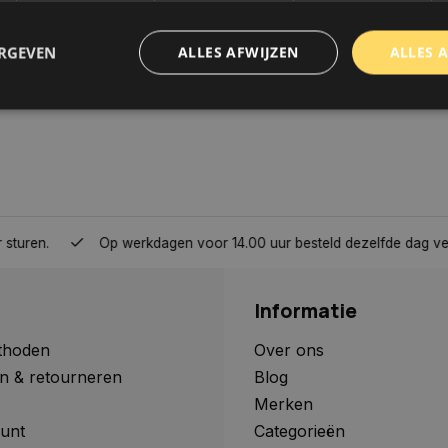
ERGEVEN
ALLES AFWIJZEN
ALLES 
trikt noodzakelijk
Prestatie
Targeting
Functioneel
Niet-geclassificee
 cookies maken de kernfunctionaliteiten van de website mogelijk, zoals gebruikersaanm
bsite kan niet goed worden gebruikt zonder de strikt noodzakelijke cookies.
Aanbieder
/
Domein
Vervaldatum
Omschrijving
Op werkdagen voor 14.00 uur besteld dezelfde dag verzonden, 
www.autoklusser.nl
1 jaar
Dit cookie wordt gebruikt om de
gebruiker voor het gebruik van c
te onthouden.
Informatie
www.autoklusser.nl
29 minuten
Dit cookie wordt gebruikt om een 
53 seconden
op te slaan voor uw huidige sessi
sessie ID wordt gebruikt om een v
thoden
Over ons
consistente gebruikerservaring t
n & retourneren
Blog
te zorgen dat pagina wijzigingen o
worden onthouden van pagina naa
Merken
geen persoonlijke gegevens op.
unt
Categorieën
29 minuten
Deze cookie wordt gebruikt om on
Cloudflare Inc.
Google Privacy Policy
57 seconden
maken tussen mensen en bots. Dit
.webshopapp.com