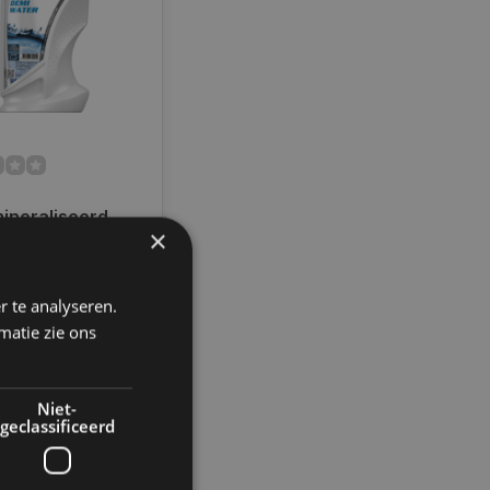
ineraliseerd
×
 MPM | 1 Liter |
rraad
r te analyseren.
matie zie ons
gelijk
Niet-
geclassificeerd