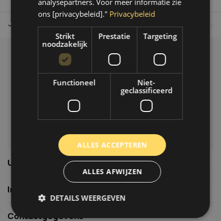
analysepartners. Voor meer informatie zie
ons [privacybeleid]."
Privacybeleid
Tot 30 dagen retour sturen.
Op werkdagen voor 14.00 uur bes
Strikt
Prestatie
Targeting
noodzakelijk
Klantenservice
Veelgestelde vragen
Functioneel
Niet-
06-39119169
geclassificeerd
info@autoklusser.nl
ALLES ACCEPTEREN
Usefull links
ALLES AFWIJZEN
Informatie
DETAILS WEERGEVEN
Contactgegevens