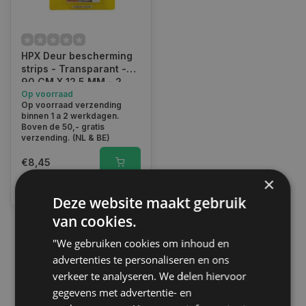
HPX Deur bescherming
strips - Transparant -
90 CM X 12.5 MM - 2
stuks
Op voorraad
Op voorraad verzending
binnen 1 a 2 werkdagen.
Boven de 50,- gratis
verzending. (NL & BE)
€8,45
×
Vergelijk
Deze website maakt gebruik
van cookies.
"We gebruiken cookies om inhoud en
1
advertenties te personaliseren en ons
verkeer te analyseren. We delen hiervoor
gegevens met advertentie- en