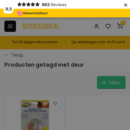
×
963
Reviews
9,5
0
Tot 30 dagen retour sturen.
Op werkdagen voor 14.00 uur best
Terug
Producten getagd met deur
Filters