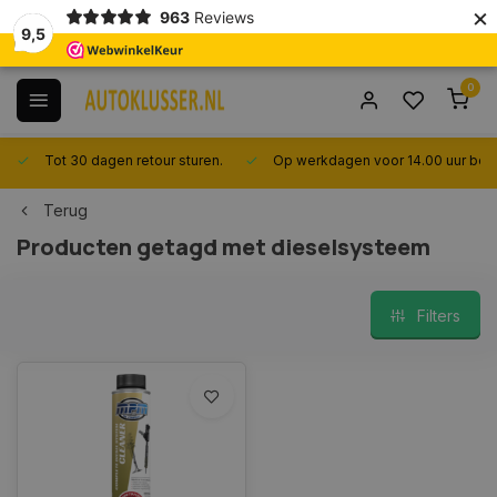
×
963
Reviews
9,5
0
Tot 30 dagen retour sturen.
Op werkdagen voor 14.00 uur best
Terug
Producten getagd met dieselsysteem
Filters