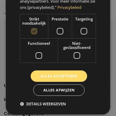
analysepartners. Voor meer informatie zie
ons [privacybeleid]."
Privacybeleid
Tot 30 dagen retour sturen.
Op werkdagen voor 14.00 uur bes
Strikt
Prestatie
Targeting
noodzakelijk
Klantenservice
Veelgestelde vragen
Functioneel
Niet-
06-39119169
geclassificeerd
info@autoklusser.nl
ALLES ACCEPTEREN
Usefull links
ALLES AFWIJZEN
Informatie
DETAILS WEERGEVEN
Contactgegevens