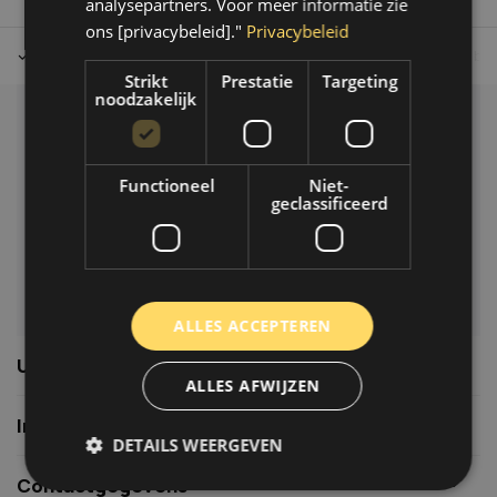
analysepartners. Voor meer informatie zie
ons [privacybeleid]."
Privacybeleid
Tot 30 dagen retour sturen.
Op werkdagen voor 14.00 uur bes
Strikt
Prestatie
Targeting
noodzakelijk
Klantenservice
Veelgestelde vragen
Functioneel
Niet-
06-39119169
geclassificeerd
info@autoklusser.nl
ALLES ACCEPTEREN
Usefull links
ALLES AFWIJZEN
Informatie
DETAILS WEERGEVEN
Contactgegevens