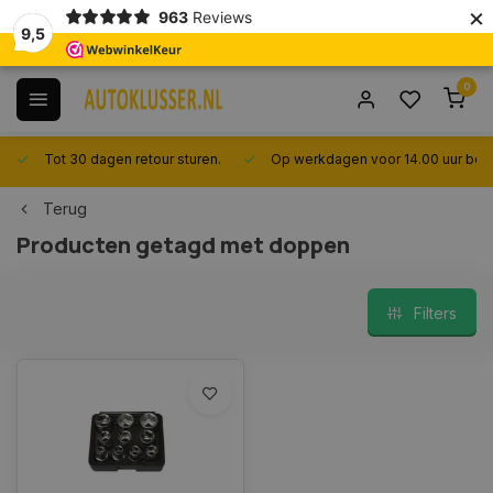
×
963
Reviews
9,5
0
Tot 30 dagen retour sturen.
Op werkdagen voor 14.00 uur best
Terug
Producten getagd met doppen
Filters