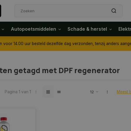
Autopoetsmiddelen
Schade & herstel
Elekt
4.00 uur besteld dezelfde dag verzonden, tenzij anders aangegeven
ten getagd met DPF regenerator
Pagina 1 van 1
Meest 