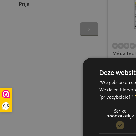
Prijs
MécaTec
Regenera
Turbo Cle
Deze websit
Op voorra
ML | MT0
Op voorraa
"We gebruiken coo
binnen 1 a
Boven de 50
We delen hiervoo
verzending.
[privacybeleid]."
€41,20
9,5
Strikt
noodzakelijk
Vergelij