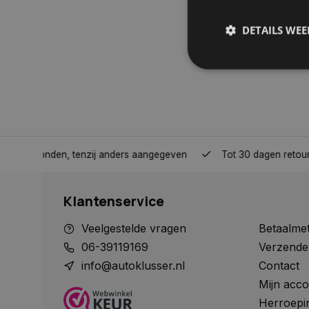
DETAILS WE
S
Strikt noodzakelijke
accountbeheer. De we
nden, tenzij anders aangegeven
Tot 30 dagen retour sturen.
Naam
COOKIELAW_STATS
Klantenservice
session_id
Veelgestelde vragen
Betaalme
06-39119169
Verzende
info@autoklusser.nl
Contact
Mijn acco
__cf_bm
Herroepi