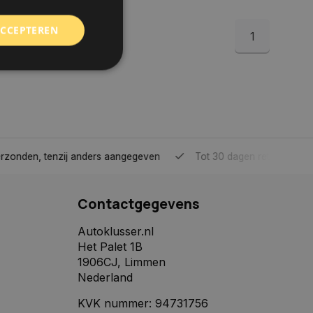
ACCEPTEREN
1
rd
elding en
tenzij anders aangegeven
Tot 30 dagen retour sturen.
 toestemming van de
ookies op de website
Contactgegevens
identificatiecode
e op de website. De
Autoklusser.nl
eilige en
Het Palet 1B
e behouden, ervoor
f item selecties
1906CJ, Limmen
r pagina. Het slaat
Nederland
derscheid te
KVK nummer: 94731756
 is gunstig voor de