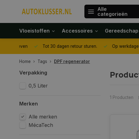
Alle
categorieën
Vloeistoffen
Accessoires
Gereedschap
gegeven
Tot 30 dagen retour sturen.
Op werkdagen voor 1
Home
Tags
DPF regenerator
Produc
Verpakking
0,5 Liter
1 Producten
Merken
Alle merken
MécaTech