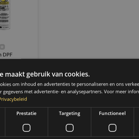
h DPF
tor EGR &
aner | 500
e maakt gebruik van cookies.
ad
19
d verzending
kies om inhoud en advertenties te personaliseren en ons verkee
 2 werkdagen.
,- gratis
r gegevens met advertentie- en analysepartners. Voor meer infor
 (NL & BE)
Privacybeleid
Prestatie
Targeting
Functioneel
k