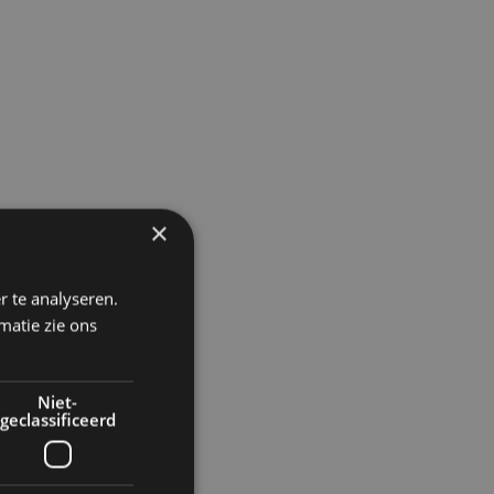
×
r te analyseren.
matie zie ons
Niet-
geclassificeerd