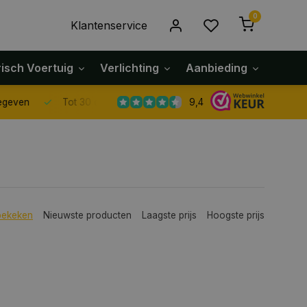
0
Klantenservice
risch Voertuig
Verlichting
Aanbieding
Klach
9,4
Tot 30 dagen retour sturen.
bekeken
Nieuwste producten
Laagste prijs
Hoogste prijs