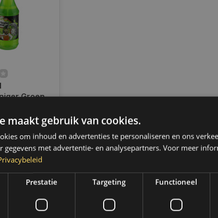
l
niger Groen |
ad
e maakt gebruik van cookies.
en voor 14.00
d, dezelfde dag
kies om inhoud en advertenties te personaliseren en ons verkee
 Boven de 50,-
r gegevens met advertentie- en analysepartners. Voor meer infor
ending. (NL &
Privacybeleid
Prestatie
Targeting
Functioneel
k