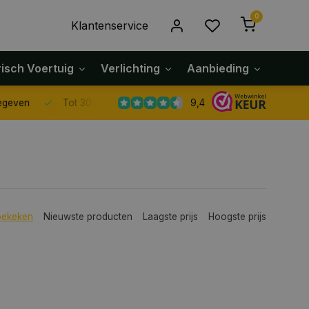
0
Klantenservice
risch Voertuig
Verlichting
Aanbieding
Klach
9,4
Tot 30 dagen retour sturen.
bekeken
Nieuwste producten
Laagste prijs
Hoogste prijs