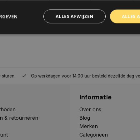
ERGEVEN
ALLES AFWIJZEN
ALLES 
trikt noodzakelijk
Prestatie
Targeting
Functioneel
Niet-geclassificee
 cookies maken de kernfunctionaliteiten van de website mogelijk, zoals gebruikersaanm
bsite kan niet goed worden gebruikt zonder de strikt noodzakelijke cookies.
Aanbieder
/
Domein
Vervaldatum
Omschrijving
Op werkdagen voor 14.00 uur besteld dezelfde dag verzonden, 
www.autoklusser.nl
1 jaar
Dit cookie wordt gebruikt om de
gebruiker voor het gebruik van c
te onthouden.
Informatie
www.autoklusser.nl
29 minuten
Dit cookie wordt gebruikt om een 
53 seconden
op te slaan voor uw huidige sessi
sessie ID wordt gebruikt om een v
thoden
Over ons
consistente gebruikerservaring t
n & retourneren
Blog
te zorgen dat pagina wijzigingen o
worden onthouden van pagina naa
Merken
geen persoonlijke gegevens op.
unt
Categorieën
29 minuten
Deze cookie wordt gebruikt om on
Cloudflare Inc.
Google Privacy Policy
57 seconden
maken tussen mensen en bots. Dit
.webshopapp.com