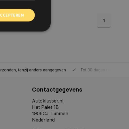
ACCEPTEREN
1
rd
elding en
tenzij anders aangegeven
Tot 30 dagen retour sturen.
 toestemming van de
ookies op de website
Contactgegevens
identificatiecode
e op de website. De
eilige en
Autoklusser.nl
e behouden, ervoor
Het Palet 1B
f item selecties
r pagina. Het slaat
1906CJ, Limmen
Nederland
derscheid te
 is gunstig voor de