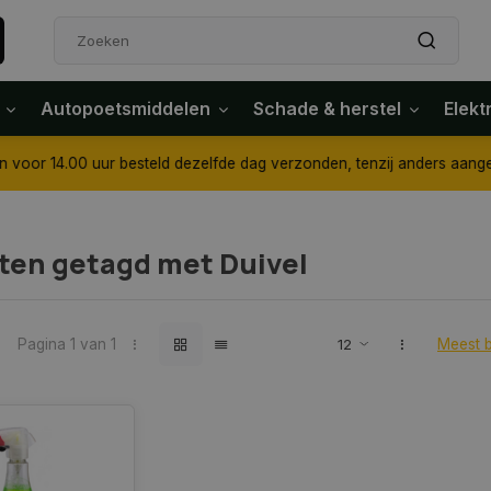
Autopoetsmiddelen
Schade & herstel
Elekt
4.00 uur besteld dezelfde dag verzonden, tenzij anders aangegeven
ten getagd met Duivel
Pagina 1 van 1
Meest 