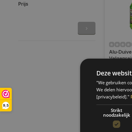
Prijs
Alu-Duive
Velgenrei
1000ML
Op voorra
Deze websit
Op werkdag
uur bestel
"We gebruiken coo
verzonden.
We delen hiervoo
gratis verz
[privacybeleid]."
BE)
9,5
€14,95
Strikt
noodzakelijk
Vergelij