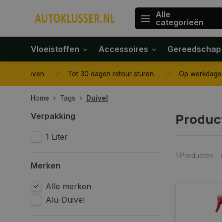
Alle
categorieën
Vloeistoffen
Accessoires
Gereedschap
gegeven
Tot 30 dagen retour sturen.
Op werkdagen voor 1
Home
Tags
Duivel
Produc
Verpakking
1 Liter
1 Producten
Merken
Alle merken
Alu-Duivel