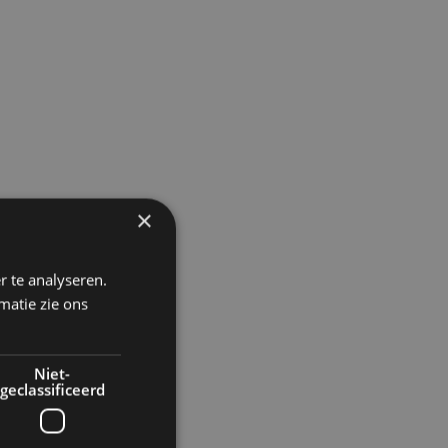
×
r te analyseren.
matie zie ons
Niet-
geclassificeerd