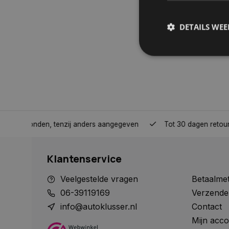
DETAILS WE
S
Strikt noodzakelijke
accountbeheer. De we
Naam
nden, tenzij anders aangegeven
Tot 30 dagen retour sturen.
COOKIELAW_STATS
Klantenservice
session_id
Veelgestelde vragen
Betaalme
06-39119169
Verzende
info@autoklusser.nl
Contact
Mijn acco
__cf_bm