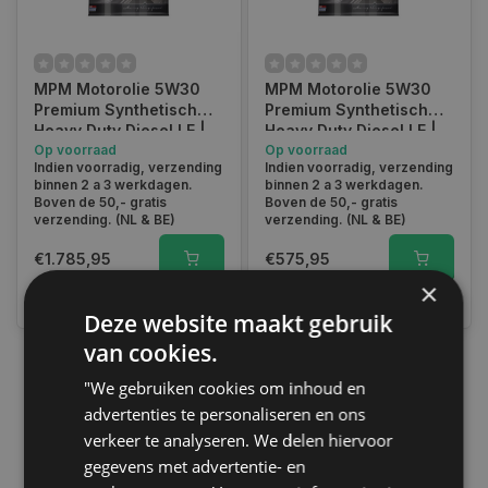
MPM Motorolie 5W30
MPM Motorolie 5W30
Premium Synthetisch
Premium Synthetisch
Heavy Duty Diesel LE |
Heavy Duty Diesel LE |
205 Liter | 05205LE
Op voorraad
60 Liter | 05060LE
Op voorraad
Indien voorradig, verzending
Indien voorradig, verzending
binnen 2 a 3 werkdagen.
binnen 2 a 3 werkdagen.
Boven de 50,- gratis
Boven de 50,- gratis
verzending. (NL & BE)
verzending. (NL & BE)
€1.785,95
€575,95
×
Vergelijk
Vergelijk
Deze website maakt gebruik
van cookies.
"We gebruiken cookies om inhoud en
1
advertenties te personaliseren en ons
verkeer te analyseren. We delen hiervoor
gegevens met advertentie- en