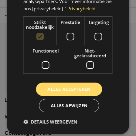
analysepartners. Voor meer informatie zie
ons [privacybeleid]."
Privacybeleid
Tot 30 dagen retour sturen.
Op werkdagen voor 14.00 uur bes
Strikt
Prestatie
Targeting
noodzakelijk
Klantenservice
Veelgestelde vragen
Functioneel
Niet-
06-39119169
geclassificeerd
info@autoklusser.nl
ALLES ACCEPTEREN
Usefull links
ALLES AFWIJZEN
Informatie
DETAILS WEERGEVEN
Contactgegevens