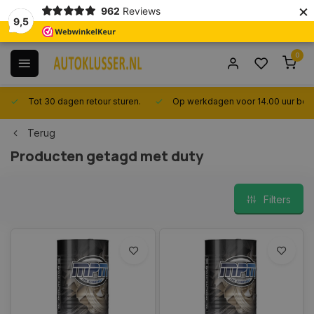
×
962
Reviews
9,5
0
Tot 30 dagen retour sturen.
Op werkdagen voor 14.00 uur best
Terug
Producten getagd met duty
Filters